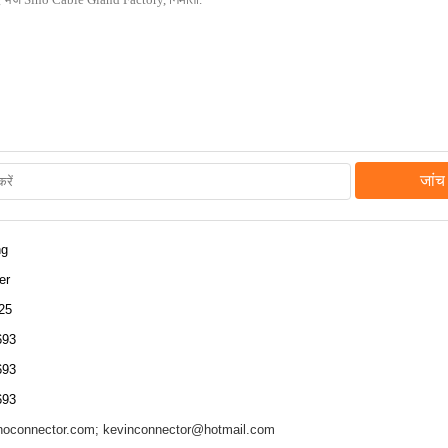
जांच 
ng
er
25
693
693
693
noconnector.com; kevinconnector@hotmail.com