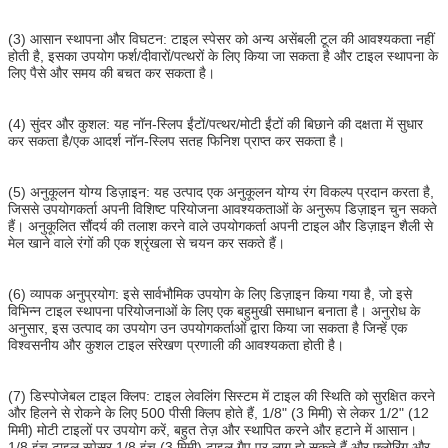
(3) आसान स्थापना और विघटन: टाइल स्पेसर को अन्य असेंबली टूल की आवश्यकता नहीं
होती है, इसका उपयोग फर्श/दीवारों/पत्थरों के लिए किया जा सकता है और टाइल स्थापना के
लिए पैसे और समय की बचत कर सकता है।
(4) सुंदर और कुशल: यह नॉन-स्लिप ईंटों/पत्थर/मोटी ईंटों की बिछाने की दक्षता में सुधार
कर सकता है/एक आदर्श नॉन-स्लिप सतह फिनिश प्राप्त कर सकता है।
(5) अनुकूलन योग्य डिज़ाइन: यह उत्पाद एक अनुकूलन योग्य रंग विकल्प प्रदान करता है,
जिससे उपयोगकर्ता अपनी विशिष्ट परियोजना आवश्यकताओं के अनुरूप डिज़ाइन चुन सकते
हैं। अनुकूलित सौंदर्य की तलाश करने वाले उपयोगकर्ता अपनी टाइल और डिज़ाइन शैली से
मेल खाने वाले रंगों की एक श्रृंखला से चयन कर सकते हैं।
(6) व्यापक अनुप्रयोग: इसे सार्वभौमिक उपयोग के लिए डिज़ाइन किया गया है, जो इसे
विभिन्न टाइल स्थापना परियोजनाओं के लिए एक बहुमुखी समाधान बनाता है। अनुरोध के
अनुसार, इस उत्पाद का उपयोग उन उपयोगकर्ताओं द्वारा किया जा सकता है जिन्हें एक
विश्वसनीय और कुशल टाइल संरेखण प्रणाली की आवश्यकता होती है।
(7) डिस्पोजेबल टाइल क्लिप: टाइल लेवलिंग सिस्टम में टाइल की स्थिति को सुरक्षित करने
और हिलने से रोकने के लिए 500 पीसी क्लिप होते हैं, 1/8" (3 मिमी) से लेकर 1/2" (12
मिमी) मोटी टाइलों पर उपयोग करें, बहुत तेज़ और स्थापित करने और हटाने में आसान।
1/8 इंच टाइल स्पेसर 1/8 इंच (3 मिमी) टाइल गैप पर लागू हो सकते हैं और फ़्लोरिंग और