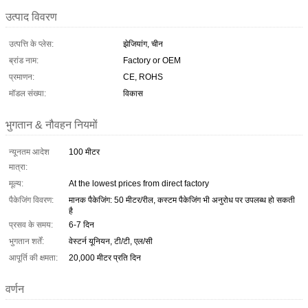
उत्पाद विवरण
उत्पत्ति के प्लेस:
झेजियांग, चीन
ब्रांड नाम:
Factory or OEM
प्रमाणन:
CE, ROHS
मॉडल संख्या:
विकास
भुगतान & नौवहन नियमों
न्यूनतम आदेश
100 मीटर
मात्रा:
मूल्य:
At the lowest prices from direct factory
पैकेजिंग विवरण:
मानक पैकेजिंग: 50 मीटर/रील, कस्टम पैकेजिंग भी अनुरोध पर उपलब्ध हो सकती
है
प्रसव के समय:
6-7 दिन
भुगतान शर्तें:
वेस्टर्न यूनियन, टी/टी, एल/सी
आपूर्ति की क्षमता:
20,000 मीटर प्रति दिन
वर्णन