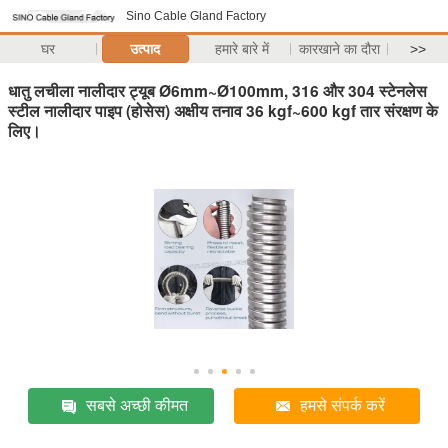
Sino Cable Gland Factory
घर
उत्पाद
हमारे बारे में
कारखाने का दौरा
>>
धातु लचीला नालीदार ट्यूब Ø6mm~Ø100mm, 316 और 304 स्टेनलेस
स्टील नालीदार पाइप (होसेस) अक्षीय तनाव 36 kgf~600 kgf तार संरक्षण के
लिए।
सबसे अच्छी कीमत
हमसे संपर्क करें