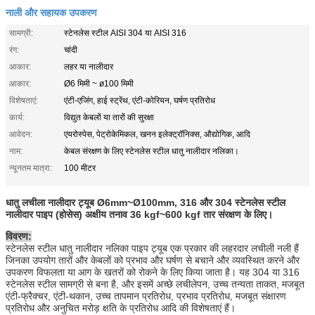
नाली और सहायक उपकरण
सामग्री:
स्टेनलेस स्टील AISI 304 या AISI 316
रंग:
चांदी
आकार:
लहर या नालीदार
आकार:
Ø6 मिमी ~ ø100 मिमी
विशेषताएं:
एंटी-एजिंग, हाई स्ट्रेंथ, एंटी-कोरियन, घर्षण प्रतिरोध
कार्य:
विद्युत केबलों या तारों की सुरक्षा
आवेदन:
एयरोस्पेस, पेट्रोकेमिकल, खनन इलेक्ट्रॉनिक्स, औद्योगिक, आदि
नाम:
केबल संरक्षण के लिए स्टेनलेस स्टील धातु नालीदार नलिका।
न्यूनतम मात्रा:
100 मीटर
धातु लचीला नालीदार ट्यूब Ø6mm~Ø100mm, 316 और 304 स्टेनलेस स्टील
नालीदार पाइप (होसेस) अक्षीय तनाव 36 kgf~600 kgf तार संरक्षण के लिए।
विवरण:
स्टेनलेस स्टील धातु नालीदार नलिका पाइप ट्यूब एक प्रकार की लहरदार लचीली नली हैं
जिनका उपयोग तारों और केबलों को प्रभाव और घर्षण से बचाने और व्यवस्थित करने और
उपकरण विफलता या आग के खतरों को रोकने के लिए किया जाता है। यह 304 या 316
स्टेनलेस स्टील सामग्री से बना है, और इसमें अच्छे लचीलेपन, उच्च तन्यता ताकत, मजबूत
एंटी-फ्रैक्चर, एंटी-थकान, उच्च तापमान प्रतिरोध, प्रभाव प्रतिरोध, मजबूत संक्षारण
प्रतिरोध और अनुचित मरोड़ क्षति के प्रतिरोध आदि की विशेषताएं हैं।