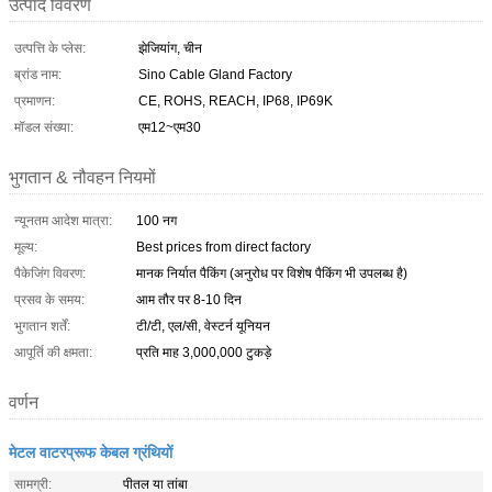
उत्पाद विवरण
उत्पत्ति के प्लेस:
झेजियांग, चीन
ब्रांड नाम:
Sino Cable Gland Factory
प्रमाणन:
CE, ROHS, REACH, IP68, IP69K
मॉडल संख्या:
एम12~एम30
भुगतान & नौवहन नियमों
न्यूनतम आदेश मात्रा:
100 नग
मूल्य:
Best prices from direct factory
पैकेजिंग विवरण:
मानक निर्यात पैकिंग (अनुरोध पर विशेष पैकिंग भी उपलब्ध है)
प्रसव के समय:
आम तौर पर 8-10 दिन
भुगतान शर्तें:
टी/टी, एल/सी, वेस्टर्न यूनियन
आपूर्ति की क्षमता:
प्रति माह 3,000,000 टुकड़े
वर्णन
मेटल वाटरप्रूफ केबल ग्रंथियों
सामग्री:
पीतल या तांबा