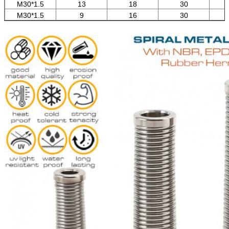
M30*1.5
13
18
30
M30*1.5
9
16
30