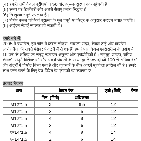
(4) हमारी सभी केबल ग्रंथियां IP68 वॉटरप्रूफ सुरक्षा तक पहुंचती हैं।
(5) समय पर डिलीवरी और अच्छी सेवाएं हमारा सिद्धांत हैं।
(6) नि:शुल्क नमूने उपलब्ध हैं।
(7) विशेष केबल ग्रंथियां ग्राहक के मूल नमूने या चित्र के अनुसार कस्टम बनाई जाएंगी।
(8) ओईएम सेवाएँ उपलब्ध हो सकती हैं।
हमारे बारे में:
2005 में स्थापित, हम चीन में केबल ग्लैंड्स, लचीली पाइप, केबल टाई और वायरिंग
एक्सेसरीज की सबसे पेशेवर फैक्ट्री में से एक हैं, हमारे पास केबल एक्सेसरीज के उद्योग में
18 वर्षों से अधिक का समृद्ध उत्पादन अनुभव और प्रौद्योगिकी है। मजबूत ताकत, उचित
कीमतों, संपूर्ण विशेषताओं और अच्छी सेवाओं के साथ, हमारे उत्पादों को 100 से अधिक देशों
और क्षेत्रों में निर्यात किया गया है और ग्राहकों के बीच अच्छी प्रतिष्ठा हासिल की है। हमारे
साथ काम करने के लिए देश-विदेश के ग्राहकों का स्वागत है!
उत्पाद विवरण
धागा
केबल रेंज
एजी (मिमी)
पैनल म
मिन. (मिमी)
अधिकतम
M12*1.5
3
6.5
12
M12*1.5
2
5
12
M12*1.5
4
8
12
M12*1.5
2
6
12
एम14*1.5
4
8
14
एम14*1.5
2
6
14