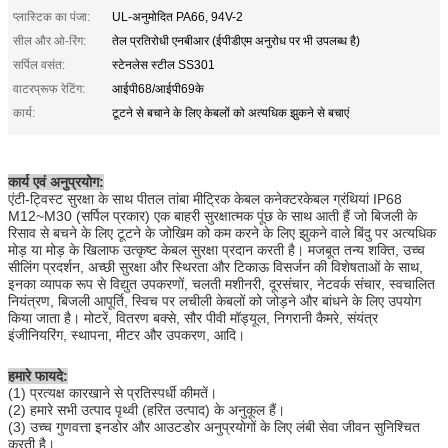
प्लास्टिक का पंजा:
UL-अनुमोदित PA66, 94V-2
सील और ओ-रिंग:
तेल प्रतिरोधी एनबीआर (ईपीडीएम अनुरोध पर भी उपलब्ध है)
सर्पिल वसंत:
स्टेनलेस स्टील SS301
वाटरप्रूफ रेटिंग:
आईपी68/आईपी69के
कार्य:
टूटने से बचाने के लिए केबलों को अत्यधिक झुकने से बचाएं
कार्य एवं अनुप्रयोग:
एंटी-ट्विस्ट सुरक्षा के साथ पीतल तांबा मीट्रिक केबल कनेक्टरकेबल ग्रंथियां IP68
M12~M30 (सर्पिल प्रकार) एक बाहरी सुरक्षात्मक पूंछ के साथ आती हैं जो बिजली के
रिसाव से बचने के लिए टूटने के जोखिम को कम करने के लिए झुकने वाले बिंदु पर अत्यधिक
मोड़ या मोड़ के खिलाफ उत्कृष्ट केबल सुरक्षा प्रदान करती है। मजबूत तन्य शक्ति, उच्च
सीलिंग प्रदर्शन, अच्छी सुरक्षा और स्थिरता और टिकाऊ विसर्जन की विशेषताओं के साथ,
इनका व्यापक रूप से विद्युत उपकरणों, चलती मशीनरी, दूरसंचार, नेटवर्क संचार, स्वचालित
नियंत्रण, बिजली आपूर्ति, स्विच पर लचीली केबलों को जोड़ने और बांधने के लिए उपयोग
किया जाता है। मोटरें, वितरण बक्से, सौर पीवी मॉड्यूल, निगरानी कैमरे, संयंत्र
इंजीनियरिंग, स्थापना, मीटर और उपकरण, आदि।
हमारे फायदे:
(1) प्रत्यक्ष कारखाने से प्रतिस्पर्धी कीमतें।
(2) हमारे सभी उत्पाद पृथ्वी (हरित उत्पाद) के अनुकूल हैं।
(3) उच्च गुणवत्ता इनडोर और आउटडोर अनुप्रयोगों के लिए लंबी सेवा जीवन सुनिश्चित
करती है।