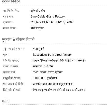
उत्पाद विवरण
उत्पत्ति के प्लेस:
झेजियांग, चीन
ब्रांड नाम:
Sino Cable Gland Factory
प्रमाणन:
CE, ROHS, REACH, IP68, IP69K
मॉडल संख्या:
पीजी श्रृंखला
भुगतान & नौवहन नियमों
न्यूनतम आदेश मात्रा:
500 टुकड़े
मूल्य:
Best prices from direct factory
पैकेजिंग विवरण:
मानक पैकिंग (अनुरोध पर विशेष पैकिंग भी उपलब्ध है)
प्रसव के समय:
सामान्यतः 5-8 दिन
भुगतान शर्तें:
टी/टी, एल/सी, वेस्टर्न यूनियन
आपूर्ति की क्षमता:
3,000,000 टुकड़े/माह
माल लादने की विधि:
एक्सप्रेस द्वारा, हवा से या समुद्र के द्वारा
डिलिवरी की शर्तें:
ईएसडब्ल्यू, एफसीए, एफओबी, सीआईएफ, सी एंड एफ
वर्णन