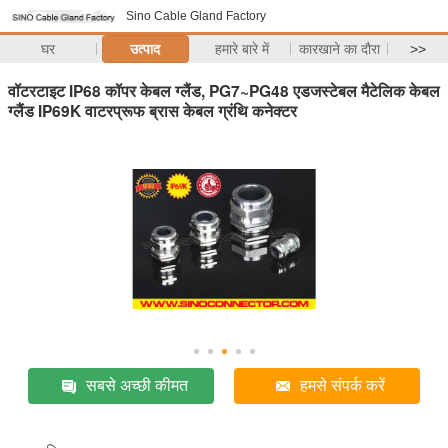
Sino Cable Gland Factory
घर
उत्पाद
हमारे बारे में
कारखाने का दौरा
>>
वॉटरटाइट IP68 कॉपर केबल ग्लैंड, PG7~PG48 एडजस्टेबल मैटेलिक केबल
ग्लैंड IP69K वाटरप्रूफ ब्रास केबल ग्रंथि कनेक्टर
सबसे अच्छी कीमत
हमसे संपर्क करें