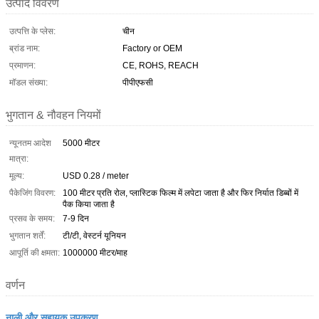
उत्पाद विवरण
उत्पत्ति के प्लेस:
चीन
ब्रांड नाम:
Factory or OEM
प्रमाणन:
CE, ROHS, REACH
मॉडल संख्या:
पीपीएफसी
भुगतान & नौवहन नियमों
न्यूनतम आदेश
5000 मीटर
मात्रा:
मूल्य:
USD 0.28 / meter
पैकेजिंग विवरण:
100 मीटर प्रति रोल, प्लास्टिक फिल्म में लपेटा जाता है और फिर निर्यात डिब्बों में
पैक किया जाता है
प्रसव के समय:
7-9 दिन
भुगतान शर्तें:
टी/टी, वेस्टर्न यूनियन
आपूर्ति की क्षमता:
1000000 मीटर/माह
वर्णन
नाली और सहायक उपकरण