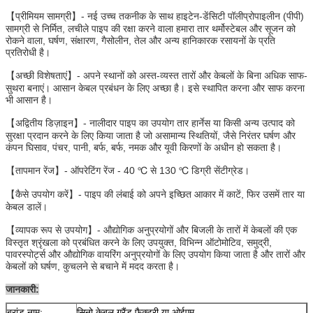
【प्रीमियम सामग्री】- नई उच्च तकनीक के साथ हाइटेन-डेंसिटी पॉलीप्रोपाइलीन (पीपी)
सामग्री से निर्मित, लचीले पाइप की रक्षा करने वाला हमारा तार थर्मोस्टेबल और सूजन को
रोकने वाला, घर्षण, संक्षारण, गैसोलीन, तेल और अन्य हानिकारक रसायनों के प्रति
प्रतिरोधी है।
【अच्छी विशेषताएं】- अपने स्थानों को अस्त-व्यस्त तारों और केबलों के बिना अधिक साफ-
सुथरा बनाएं। आसान केबल प्रबंधन के लिए अच्छा है। इसे स्थापित करना और साफ करना
भी आसान है।
【अद्वितीय डिज़ाइन】- नालीदार पाइप का उपयोग तार हार्नेस या किसी अन्य उत्पाद को
सुरक्षा प्रदान करने के लिए किया जाता है जो असामान्य स्थितियों, जैसे निरंतर घर्षण और
कंपन घिसाव, पंचर, पानी, बर्फ, बर्फ, नमक और यूवी किरणों के अधीन हो सकता है।
【तापमान रेंज】- ऑपरेटिंग रेंज - 40 ℃ से 130 ℃ डिग्री सेंटीग्रेड।
【कैसे उपयोग करें】- पाइप की लंबाई को अपने इच्छित आकार में काटें, फिर उसमें तार या
केबल डालें।
【व्यापक रूप से उपयोग】- औद्योगिक अनुप्रयोगों और बिजली के तारों में केबलों की एक
विस्तृत श्रृंखला को प्रबंधित करने के लिए उपयुक्त, विभिन्न ऑटोमोटिव, समुद्री,
पावरस्पोर्ट्स और औद्योगिक वायरिंग अनुप्रयोगों के लिए उपयोग किया जाता है और तारों और
केबलों को घर्षण, कुचलने से बचाने में मदद करता है।
जानकारी:
ब्रांड नाम:
सिनो केबल ग्रैंड फैक्ट्री या ओईएम