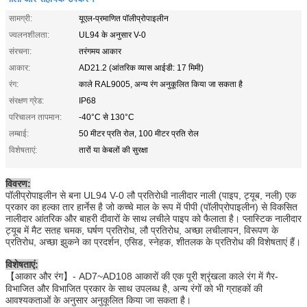
सामग्री:
यूएल-प्रमाणित पॉलीप्रोपाइलीन
ज्वलनशीलता:
UL94 के अनुसार V-0
संरचना:
तरंगमय आकार
आकार:
AD21.2 (आंतरिक व्यास आईडी: 17 मिमी)
रंग:
काले RAL9005, अन्य रंग अनुकूलित किया जा सकता है
संरक्षण ग्रेड:
IP68
परिचालन तापमान:
-40°C से 130°C
लम्बाई:
50 मीटर प्रति रोल, 100 मीटर प्रति रोल
विशेषताएं:
तारों या केबलों की सुरक्षा
विवरण:
पॉलीप्रोपाइलीन से बना UL94 V-0 लौ प्रतिरोधी नालीदार नाली (पाइप, ट्यूब, नली) एक
प्रकार का हल्का तार हार्नेस है जो कच्चे माल के रूप में पीपी (पॉलीप्रोपाइलीन) से विकसित
नालीदार आंतरिक और बाहरी दीवारों के साथ लचीले पाइप को फैलाता है। प्लास्टिक नालीदार
ट्यूब में मैट सतह चमक, घर्षण प्रतिरोध, लौ प्रतिरोध, अच्छा लचीलापन, विरूपण के
प्रतिरोध, अच्छा झुकने का प्रदर्शन, एसिड, स्नेहक, शीतलक के प्रतिरोध की विशेषताएं हैं।
विशेषताएं:
【आकार और रंग】- AD7~AD108 आकारों की एक पूरी श्रृंखला काले रंग में गैर-
विभाजित और विभाजित प्रकार के साथ उपलब्ध है, अन्य रंगों को भी ग्राहकों की
आवश्यकताओं के अनुसार अनुकूलित किया जा सकता है।