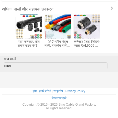
नाली और सहायक उपकरण
अधिक
M12-M63 मीट्रिक
तार हार्नेस के लिए PA6
नायलॉन 6 त्वरित
पॉलीथीन प
पाइप कनेक्टर, सीधे
(V-0) रंगीन विद्युत
कनेक्टर (जोड़, फिटिंग)
नालीदार नाल
लचीले पाइप फिटिंग,
नाली, नायलॉन नालीदार
काला RAL9005 धातु
HB), विद्युत 
लचीले पाइप AD10-
ट्यूब और लचीली पाइप
धागा PG7~PG48 के
लिए AD7
AD54.5 के लिए
AD15.8 (ID12mm)
साथ नालीदार ट्यूब
लचीला 
नायलॉन केबल ग्लैंड
AD7~AD108 के लिए
भाषा बदलें
Hindi
होम
|
हमारे बारे में
|
साइटमैप
|
Privacy Policy
डेस्कटॉप देखें
Copyright © 2016 - 2026 Sino Cable Gland Factory.
All rights reserved.