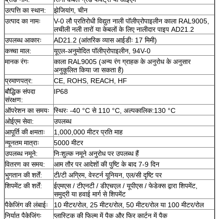
उत्पत्ति का स्थान:
झेजियांग, चीन
उत्पाद का नामः
V-0 लौ प्रतिरोधी विद्युत नाली पॉलीप्रोपाइलीन काला RAL9005,
लचीली नली तारों या केबलों के लिए नालीदार पाइप AD21.2
उपलब्ध आकारः
AD21.2 (आंतरिक व्यास आईडीः 17 मिमी)
कच्चा माल:
यूएल-अनुमोदित पॉलीप्रोपाइलीन, 94V-0
मानक रंगः
काला RAL9005 (अन्य रंग ग्राहक के अनुरोध के अनुसार
अनुकूलित किया जा सकता है)
प्रमाणपत्र:
CE, ROHS, REACH, HF
बौद्धिक संपदा
IP68
संरक्षण:
ऑपरेशन का समयः
स्थिरः -40 °C से 110 °C, अल्पकालिक:130 °C
ओईएम सेवा:
उपलब्ध
आपूर्ति की क्षमताः
1,000,000 मीटर प्रति माह
न्यूनतम मात्राः
5000 मीटर
उपलब्ध नमूने:
निःशुल्क नमूने अनुरोध पर उपलब्ध हैं
वितरण का समय:
आम तौर पर आदेशों की पुष्टि के बाद 7-9 दिन
भुगतान की शर्तें:
टी/टी अग्रिम, वेस्टर्न यूनियन, एल/सी दृष्टि पर
शिपमेंट की शर्तें:
ईएमएस / टीएनटी / डीएचएल / यूपीएस / फेडेक्स द्वारा शिपमेंट,
समुद्री या हवाई मार्ग से शिपमेंट
पैकेजिंग की लंबाईः
10 मीटर/रोल, 25 मीटर/रोल, 50 मीटर/रोल या 100 मीटर/रोल
निर्यात पैकेजिंगः
प्लास्टिक की फिल्म में पैक और फिर कार्टन में पैक