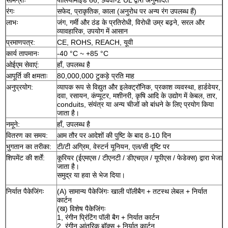
रंगः
सफेद, प्राकृतिक, काला (अनुरोध पर अन्य रंग उपलब्ध हैं)
लाभः
जंग, गर्मी और ठंड के प्रतिरोधी, विरोधी उम्र बढ़ने, सरल और
व्यावहारिक, उपयोग में आसान
प्रमाणपत्र:
CE, ROHS, REACH, यूवी
कार्य तापमानः
-40 °C ~ +85 °C
ओईएम सेवाएं:
हाँ, उपलब्ध है
आपूर्ति की क्षमताः
80,000,000 टुकड़े प्रति माह
अनुप्रयोग:
व्यापक रूप से विद्युत और इलेक्ट्रॉनिक, प्रकाश व्यवस्था, हार्डवेयर,
दवा, रसायन, कंप्यूटर, मशीनरी, कृषि आदि के उद्योग में केबल, तार,
conduits, संयंत्र या अन्य चीजों को बांधने के लिए प्रयोग किया
जाता है।
नमूने:
हाँ, उपलब्ध है
वितरण का समय:
आम तौर पर आदेशों की पुष्टि के बाद 8-10 दिन
भुगतान का तरीका:
टी/टी अग्रिम, वेस्टर्न यूनियन, एल/सी दृष्टि पर
शिपमेंट की शर्तें:
कूरियर (ईएमएस / टीएनटी / डीएचएल / यूपीएस / फेडेक्स) द्वारा भेजा
जाता है।
समुद्र या हवा से भेज दिया।
निर्यात पैकेजिंगः
(A) सामान्य पैकेजिंगः खाली पॉलीबैग + तटस्थ लेबल + निर्यात
कार्टन
(ख) विशेष पैकेजिंगः
1, रंगीन प्रिंटिंग पॉली बैग + निर्यात कार्टन
2, रंगीन आंतरिक बॉक्स + निर्यात कार्टन