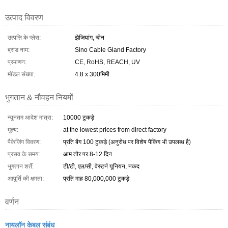
उत्पाद विवरण
उत्पत्ति के प्लेस:
झेजियांग, चीन
ब्रांड नाम:
Sino Cable Gland Factory
प्रमाणन:
CE, RoHS, REACH, UV
मॉडल संख्या:
4.8 x 300मिमी
भुगतान & नौवहन नियमों
न्यूनतम आदेश मात्रा:
10000 टुकड़े
मूल्य:
at the lowest prices from direct factory
पैकेजिंग विवरण:
प्रति बैग 100 टुकड़े (अनुरोध पर विशेष पैकिंग भी उपलब्ध है)
प्रसव के समय:
आम तौर पर 8-12 दिन
भुगतान शर्तें:
टी/टी, एल/सी, वेस्टर्न यूनियन, नकद
आपूर्ति की क्षमता:
प्रति माह 80,000,000 टुकड़े
वर्णन
नायलॉन केबल संबंध