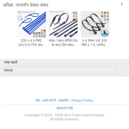
नायलॉन केबल संबंध
अधिक
रतिरोधी
नीला टेफ्लॉन केबल टाई
डबल-लॉकिंग केबल
माउंटेबल हेड नायलॉन
80-1020 मि
ड 6.6 केबल
200 x 4.8 मिमी,
संबंध / डबल लॉकिंग हेड
6.6 केबल टाई 300
समायोज्य प
ूवी वातावरण
94V-0 ETFE केबल
के साथ ज़िप संबंध,
मिमी x 7.6, प्लास्टिक
केबल संबंध
े प्लास्टिक
टाई चरम वातावरण के
काला, नायलॉन (पीए)
केबल टाई 120lbs
मिमी चौड़े 
200 मिमी x
लिए 50 पाउंड का
6.6, 760x9 मिमी,
इनडोर और आउटडोर
नायलॉन केब
िग्रा, 50
रासायनिक-प्रतिरोधी
110 पाउंड, 500 एन,
के लिए स्क्रू होल के
तार दोहन 
ंड)।
भाषा बदलें
टेफ्ज़ेल केबल टाई।
Ø20~220 मिमी,
साथ।
आउटडोर उपयोग।
Hindi
होम
|
हमारे बारे में
|
साइटमैप
|
Privacy Policy
डेस्कटॉप देखें
Copyright © 2016 - 2026 Sino Cable Gland Factory.
All rights reserved.