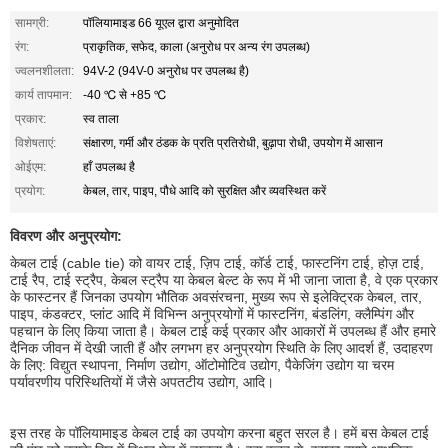
सामग्री:
पॉलियामाइड 66 यूएल द्वारा अनुमोदित
रंग:
प्राकृतिक, सफेद, काला (अनुरोध पर अन्य रंग उपलब्ध)
ज्वलनशीलता:
94V-2 (94V-0 अनुरोध पर उपलब्ध है)
कार्य तापमान:
-40 ℃ से +85 ℃
प्रकार:
स्व ताला
विशेषताएं:
संक्षारण, गर्मी और ठंडक के प्रति प्रतिरोधी, बुढ़ापा रोधी, उपयोग में आसान
ओईएम:
हाँ उपलब्ध है
प्रयोग:
केबल, तार, पाइप, पौधे आदि को सुरक्षित और व्यवस्थित करें
विवरण और अनुप्रयोग:
केबल टाई (cable tie) को वायर टाई, ज़िप टाई, कॉर्ड टाई, फास्टनिंग टाई, होज़ टाई,
टाई रैप, टाई स्ट्रैप, केबल स्ट्रैप या केबल बेल्ट के रूप में भी जाना जाता है, वे एक प्रकार
के फास्टनर हैं जिनका उपयोग भौतिक अवसंरचना, मुख्य रूप से इलेक्ट्रिक केबल, तार,
पाइप, कंडक्टर, प्लांट आदि में विभिन्न अनुप्रयोगों में फास्टनिंग, बंडलिंग, क्लैम्पिंग और
पहचान के लिए किया जाता है। केबल टाई कई प्रकार और आकारों में उपलब्ध हैं और हमारे
दैनिक जीवन में देखी जाती हैं और लगभग हर अनुप्रयोग स्थिति के लिए आदर्श हैं, उदाहरण
के लिए: विद्युत स्थापना, निर्माण उद्योग, ऑटोमोटिव उद्योग, पैकेजिंग उद्योग या चरम
पर्यावरणीय परिस्थितियों में जैसे अपतटीय उद्योग, आदि।
इस तरह के पॉलियामाइड केबल टाई का उपयोग करना बहुत सरल है। हमें बस केबल टाई