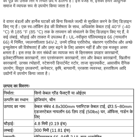
की पूंछ को उसके सिर में स्थित छेद में डालना है। इस वजह से, इसका हमारे आधुनिक
समाज में व्यापक रूप से उपयोग किया जाता है।
वे वायर बंडलों और हार्नेस घटकों को बिना फिसले जल्दी से सुरक्षित करने के लिए डिज़ाइन
किए गए हैं। एक स्व-लॉकिंग हेड की विशेषता के साथ, अधिकांश केबल टाई 40°F (-40
°C) से 185 °F (85 °C) तक के तापमान को संभालने के लिए डिज़ाइन किए गए हैं, वे
कई लंबाई, चौड़ाई और ताकत में उपलब्ध हैं। UL-स्वीकृत पॉलियामाइड 66 (नायलॉन
66) में निर्मित, ज्वलनशीलता 94V-2, उनमें एसिड प्रतिरोध, संक्षारण प्रतिरोध और अच्छे
इन्सुलेशन की विशेषताएं हैं और उम्र बढ़ने के लिए आसान नहीं हैं और एक मजबूत असर
क्षमता है। इस तरह के तार संबंधों का व्यापक रूप से क्रिसमस उपहार कारखानों,
इलेक्ट्रॉनिक्स कारखानों, तार प्रसंस्करण कारखानों, तार और केबल कारखानों, खिलौना
कारखानों, उत्सव त्योहारों, स्टेशनरी डिपार्टमेंट स्टोर, ताजा सुपरमार्केट, आवासीय दैनिक
उपयोग, विद्युत उपकरणों, कनेक्टर, कृषि, बागवानी, प्रकाश व्यवस्था, हस्तशिल्प आदि
उद्योगों में उपयोग किया जाता है।
उत्पाद का विवरणः
निर्माता:
सिनो केबल ग्रैंड फैक्ट्री या ओईएम
उत्पत्ति का स्थान:
झेजियांग, चीन
उत्पाद का नामः
केबल संबंध 4.8x300mm प्लास्टिक केबल टाई, Ø3.5~80mm
एडजस्टेबल नायलॉन 66 ज़िप टाई (50lbs) घर, ऑफिस, गार्डन के
लिए
चौड़ाईः
4.8 मिमी (0.19 इंच)
लम्बाईः
300 मिमी (11.81 इंच)
सामग्रीः
पोलियामाइड 66, 94वी-2 UL द्वारा अनुमोदित