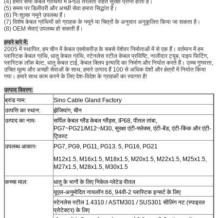
(4) हमारे सभी केबल ग्रंथियों में IP68 तरलता रहित सुरक्षा प्राप्त होती है।
(5) समय पर डिलीवरी और अच्छी सेवा हमारा सिद्धांत है।
(6) निःशुल्क नमूने उपलब्ध हैं।
(7) विशेष केबल ग्रंथियों को ग्राहक के नमूने या चित्रों के अनुसार अनुकूलित किया जा सकता है।
(8) OEM सेवाएं उपलब्ध हो सकती हैं।
हमारे बारे में:
2005 में स्थापित, हम चीन में केबल एक्सेसरीज़ के सबसे पेशेवर निर्माताओं में से एक हैं। वर्तमान में हम
प्लास्टिक केबल ग्रंथि, धातु केबल ग्रंथि, स्टेनलेस स्टील केबल प्रविष्टि, नालीदार ट्यूब, पाइप फिटिंग,
प्लास्टिक लॉक बेल्ट, धातु केबल टाई, केबल क्लिप इत्यादि का निर्माण और निर्यात करते हैं। उच्च गुणवत्ता,
उचित मूल्य और अच्छी सेवाओं के साथ, हमारे उत्पाद हैं 100 से अधिक देशों और क्षेत्रों में निर्यात किया
गया। हमारे साथ काम करने के लिए देश-विदेश के ग्राहकों का स्वागत है!
उत्पाद विवरण:
ब्रांड नाम:
Sino Cable Gland Factory
उत्पत्ति का स्थान:
झेजियांग, चीन
उत्पाद का नामः
सर्पिल केबल ग्लैंड केबल ग्लैंड्स, IP68, पीतल तांबा,
PG7~PG21/M12~M30, सुरक्षा एंटी-फ्लेक्स, एंटी-बेंड, एंटी-किंक और एंटी-
ट्विस्ट
उपलब्ध आकारः
PG7, PG9, PG11, PG13. 5, PG16, PG21
M12x1.5, M16x1.5, M18x1.5, M20x1.5, M22x1.5, M25x1.5,
M27x1.5, M28x1.5, M30x1.5
कच्चा माल:
धातु के भागों के लिए निकेल-प्लेटेड पीतल
यूएल-अनुमोदित नायलॉन 66, 94वी-2 प्लास्टिक इन्सर्ट के लिए
स्टेनलेस स्टील 1.4310 / ASTM301 / SUS301 सीलिंग नट (स्पाइरल
प्रोटेक्टर) के लिए