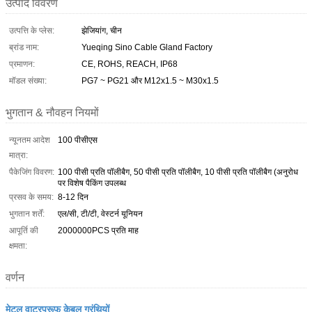
उत्पाद विवरण
उत्पत्ति के प्लेस:
झेजियांग, चीन
ब्रांड नाम:
Yueqing Sino Cable Gland Factory
प्रमाणन:
CE, ROHS, REACH, IP68
मॉडल संख्या:
PG7 ~ PG21 और M12x1.5 ~ M30x1.5
भुगतान & नौवहन नियमों
न्यूनतम आदेश
100 पीसीएस
मात्रा:
पैकेजिंग विवरण:
100 पीसी प्रति पॉलीबैग, 50 पीसी प्रति पॉलीबैग, 10 पीसी प्रति पॉलीबैग (अनुरोध
पर विशेष पैकिंग उपलब्ध
प्रसव के समय:
8-12 दिन
भुगतान शर्तें:
एल/सी, टी/टी, वेस्टर्न यूनियन
आपूर्ति की
2000000PCS प्रति माह
क्षमता:
वर्णन
मेटल वाटरप्रूफ केबल ग्रंथियों