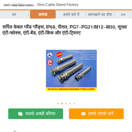
Sino Cable Gland Factory
घर
उत्पाद
हमारे बारे में
कारखाने का दौरा
>>
सर्पिल केबल ग्लैंड ग्लैंड्स, IP68, पीतल, PG7~PG21/M12~M30, सुरक्षा
एंटी-फ्लेक्स, एंटी-बेंड, एंटी-किंक और एंटी-ट्विस्ट
सबसे अच्छी कीमत
हमसे संपर्क करें