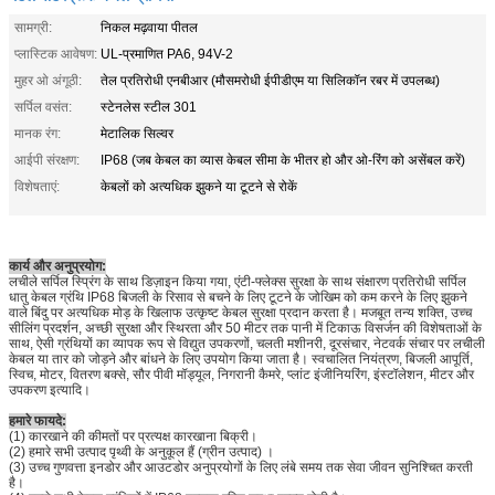
सामग्री:
निकल मढ़वाया पीतल
प्लास्टिक आवेषण:
UL-प्रमाणित PA6, 94V-2
मुहर ओ अंगूठी:
तेल प्रतिरोधी एनबीआर (मौसमरोधी ईपीडीएम या सिलिकॉन रबर में उपलब्ध)
सर्पिल वसंत:
स्टेनलेस स्टील 301
मानक रंग:
मेटालिक सिल्वर
आईपी ​​​​संरक्षण:
IP68 (जब केबल का व्यास केबल सीमा के भीतर हो और ओ-रिंग को असेंबल करें)
विशेषताएं:
केबलों को अत्यधिक झुकने या टूटने से रोकें
कार्य और अनुप्रयोग:
लचीले सर्पिल स्प्रिंग के साथ डिज़ाइन किया गया, एंटी-फ्लेक्स सुरक्षा के साथ संक्षारण प्रतिरोधी सर्पिल
धातु केबल ग्रंथि IP68 बिजली के रिसाव से बचने के लिए टूटने के जोखिम को कम करने के लिए झुकने
वाले बिंदु पर अत्यधिक मोड़ के खिलाफ उत्कृष्ट केबल सुरक्षा प्रदान करता है। मजबूत तन्य शक्ति, उच्च
सीलिंग प्रदर्शन, अच्छी सुरक्षा और स्थिरता और 50 मीटर तक पानी में टिकाऊ विसर्जन की विशेषताओं के
साथ, ऐसी ग्रंथियों का व्यापक रूप से विद्युत उपकरणों, चलती मशीनरी, दूरसंचार, नेटवर्क संचार पर लचीली
केबल या तार को जोड़ने और बांधने के लिए उपयोग किया जाता है। स्वचालित नियंत्रण, बिजली आपूर्ति,
स्विच, मोटर, वितरण बक्से, सौर पीवी मॉड्यूल, निगरानी कैमरे, प्लांट इंजीनियरिंग, इंस्टॉलेशन, मीटर और
उपकरण इत्यादि।
हमारे फायदे:
(1) कारखाने की कीमतों पर प्रत्यक्ष कारखाना बिक्री।
(2) हमारे सभी उत्पाद पृथ्वी के अनुकूल हैं (ग्रीन उत्पाद) ।
(3) उच्च गुणवत्ता इनडोर और आउटडोर अनुप्रयोगों के लिए लंबे समय तक सेवा जीवन सुनिश्चित करती
है।