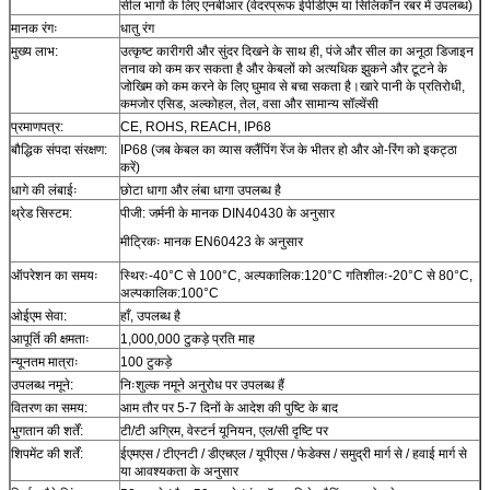
सील भागों के लिए एनबीआर (वेदरप्रूफ ईपीडीएम या सिलिकॉन रबर में उपलब्ध)
मानक रंगः
धातु रंग
मुख्य लाभ:
उत्कृष्ट कारीगरी और सुंदर दिखने के साथ ही, पंजे और सील का अनूठा डिजाइन
तनाव को कम कर सकता है और केबलों को अत्यधिक झुकने और टूटने के
जोखिम को कम करने के लिए घुमाव से बचा सकता है।खारे पानी के प्रतिरोधी,
कमजोर एसिड, अल्कोहल, तेल, वसा और सामान्य सॉल्वेंसी
प्रमाणपत्र:
CE, ROHS, REACH, IP68
बौद्धिक संपदा संरक्षण:
IP68 (जब केबल का व्यास क्लैंपिंग रेंज के भीतर हो और ओ-रिंग को इकट्ठा
करें)
धागे की लंबाईः
छोटा धागा और लंबा धागा उपलब्ध है
थ्रेड सिस्टम:
पीजी: जर्मनी के मानक DIN40430 के अनुसार
मीट्रिकः मानक EN60423 के अनुसार
ऑपरेशन का समयः
स्थिरः-40°C से 100°C, अल्पकालिक:120°C गतिशीलः-20°C से 80°C,
अल्पकालिक:100°C
ओईएम सेवा:
हाँ, उपलब्ध है
आपूर्ति की क्षमताः
1,000,000 टुकड़े प्रति माह
न्यूनतम मात्राः
100 टुकड़े
उपलब्ध नमूने:
निःशुल्क नमूने अनुरोध पर उपलब्ध हैं
वितरण का समय:
आम तौर पर 5-7 दिनों के आदेश की पुष्टि के बाद
भुगतान की शर्तें:
टी/टी अग्रिम, वेस्टर्न यूनियन, एल/सी दृष्टि पर
शिपमेंट की शर्तें:
ईएमएस / टीएनटी / डीएचएल / यूपीएस / फेडेक्स / समुद्री मार्ग से / हवाई मार्ग से
या आवश्यकता के अनुसार