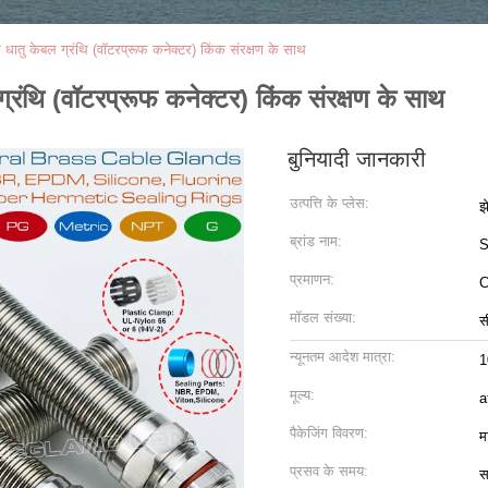
 धातु केबल ग्रंथि (वॉटरप्रूफ कनेक्टर) किंक संरक्षण के साथ
्रंथि (वॉटरप्रूफ कनेक्टर) किंक संरक्षण के साथ
बुनियादी जानकारी
उत्पत्ति के प्लेस:
झ
ब्रांड नाम:
S
प्रमाणन:
C
मॉडल संख्या:
स
न्यूनतम आदेश मात्रा:
1
मूल्य:
a
पैकेजिंग विवरण:
म
प्रसव के समय:
स