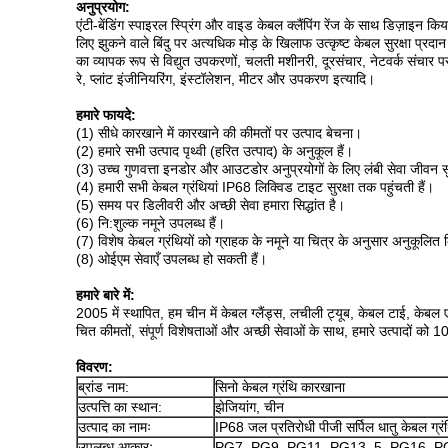
अनुप्रयोग:
एंटी-बेंडिंग स्पाइरल स्प्रिंग और वाइड केबल क्लैंपिंग रेंज के साथ डिज़ाइन
लिए झुकने वाले बिंदु पर अत्यधिक मोड़ के खिलाफ उत्कृष्ट केबल सुरक्षा प्रद
का व्यापक रूप से विद्युत उपकरणों, चलती मशीनरी, दूरसंचार, नेटवर्क संचार 
रे, प्लांट इंजीनियरिंग, इंस्टॉलेशन, मीटर और उपकरण इत्यादि।
हमारे फायदे:
(1) सीधे कारखाने में कारखाने की कीमतों पर उत्पाद बेचना।
(2) हमारे सभी उत्पाद पृथ्वी (हरित उत्पाद) के अनुकूल हैं।
(3) उच्च गुणवत्ता इनडोर और आउटडोर अनुप्रयोगों के लिए लंबी सेवा जीवन स
(4) हमारी सभी केबल ग्रंथियां IP68 लिक्विड टाइट सुरक्षा तक पहुंचती हैं।
(5) समय पर डिलीवरी और अच्छी सेवा हमारा सिद्धांत है।
(6) नि:शुल्क नमूने उपलब्ध हैं।
(7) विशेष केबल ग्रंथियों को ग्राहक के नमूने या चित्र के अनुसार अनुकूलि
(8) ओईएम सेवाएँ उपलब्ध हो सकती हैं।
हमारे बारे में:
2005 में स्थापित, हम चीन में केबल ग्लैंड्स, लचीली ट्यूब, केबल टाई, केबल एक
चित कीमतों, संपूर्ण विशेषताओं और अच्छी सेवाओं के साथ, हमारे उत्पादों को 100
विवरण:
ब्रांड नाम:
सिनो केबल ग्रंथि कारखाना
उत्पत्ति का स्थान:
झेजियांग, चीन
उत्पाद का नामः
IP68 जल प्रतिरोधी पीजी सर्पिल धातु केबल ग्रं
उपलब्ध आकारः
PG7, PG9, PG11, PG13. 5, PG16, 