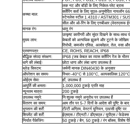
लक नट और बॉडी के लिए निकेल-प्लेट ब्रास
क्लैंपिंग क्लॉ के लिए यूएल-अनुमोदित नायलॉन 6
कच्चा माल:
स्टेनलेस स्टील 1.4310 / ASTM301 / SUS301
सील और ओ-रिंग के लिए एनबीआर (वेदरप्रूफ ईप
मानक रंगः
धातु रंग
उत्कृष्ट कारीगरी और सुंदर दिखने के साथ-सा
मुख्य लाभ:
केबलों को अत्यधिक झुकने और टूटने के जोखिम क
तिरोधी, कमजोर एसिड, अल्कोहल, तेल, वसा और सा
प्रमाणपत्र:
CE, ROHS, REACH, IP68
बौद्धिक संपदा संरक्षण:
IP68 (जब केबल का व्यास क्लैंपिंग रेंज के भीत
धागे की लंबाईः
छोटा धागा और लंबा धागा उपलब्ध है
थ्रेड सिस्टम:
जर्मनी मानक DIN40430 के अनुसार
ऑपरेशन का समयः
स्थिरः-40°C से 100°C, अल्पकालिक:120°
ओईएम सेवा:
हाँ, उपलब्ध है
आपूर्ति की क्षमताः
1,000,000 टुकड़े प्रति माह
न्यूनतम मात्राः
200 टुकड़े
उपलब्ध नमूने:
निःशुल्क नमूने अनुरोध पर उपलब्ध हैं
वितरण का समय:
आम तौर पर 5-7 दिनों के आदेश की पुष्टि के बाद
भुगतान की शर्तें:
टी/टी अग्रिम, वेस्टर्न यूनियन, एल/सी दृष्टि पर
शिपमेंट की शर्तें:
ईएमएस / टीएनटी / डीएचएल / यूपीएस / फेडेक्स / 
निर्यात पैकेजिंगः
50 टुकड़े / बैग, 50 टुकड़े / रंग बॉक्स, विशेष