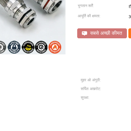
भुगतान शर्तें:
ट
आपूर्ति की क्षमता:
3
सबसे अच्छी कीमत
मुहर ओ अंगूठी:
सर्पिल अखरोट:
सुरक्षा: