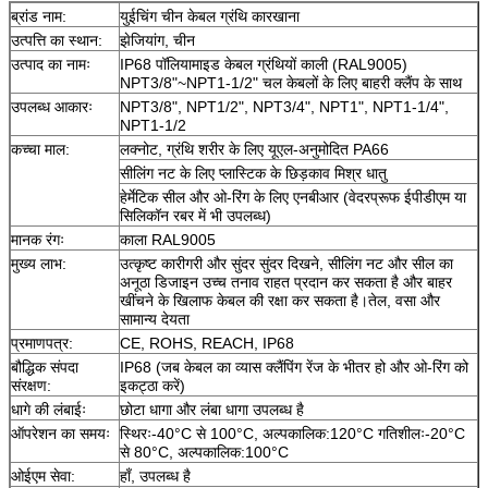
ब्रांड नाम:
युईचिंग चीन केबल ग्रंथि कारखाना
उत्पत्ति का स्थान:
झेजियांग, चीन
उत्पाद का नामः
IP68 पॉलियामाइड केबल ग्रंथियों काली (RAL9005)
NPT3/8"~NPT1-1/2" चल केबलों के लिए बाहरी क्लैंप के साथ
उपलब्ध आकारः
NPT3/8", NPT1/2", NPT3/4", NPT1", NPT1-1/4",
NPT1-1/2
कच्चा माल:
लक्नोट, ग्रंथि शरीर के लिए यूएल-अनुमोदित PA66
सीलिंग नट के लिए प्लास्टिक के छिड़काव मिश्र धातु
हेर्मेटिक सील और ओ-रिंग के लिए एनबीआर (वेदरप्रूफ ईपीडीएम या
सिलिकॉन रबर में भी उपलब्ध)
मानक रंगः
काला RAL9005
मुख्य लाभ:
उत्कृष्ट कारीगरी और सुंदर सुंदर दिखने, सीलिंग नट और सील का
अनूठा डिजाइन उच्च तनाव राहत प्रदान कर सकता है और बाहर
खींचने के खिलाफ केबल की रक्षा कर सकता है।तेल, वसा और
सामान्य देयता
प्रमाणपत्र:
CE, ROHS, REACH, IP68
बौद्धिक संपदा
IP68 (जब केबल का व्यास क्लैंपिंग रेंज के भीतर हो और ओ-रिंग को
संरक्षण:
इकट्ठा करें)
धागे की लंबाईः
छोटा धागा और लंबा धागा उपलब्ध है
ऑपरेशन का समयः
स्थिरः-40°C से 100°C, अल्पकालिक:120°C गतिशीलः-20°C
से 80°C, अल्पकालिक:100°C
ओईएम सेवा:
हाँ, उपलब्ध है