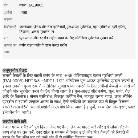
रंग:
काला RAL9005
आईपी ​​​​
IP68
संरक्षण:
विशेषताएँ::
जलरोधक, एसिड और तेल प्रतिरोधी, पुलआउट प्रतिरोध, यूवी प्रतिरोधी, एंटी-एजिंग,
टिकाऊ, अच्छा प्रदर्शन, ल
लाभ:
पुल-आउट और स्ट्रॉन स्ट्रेन राहत के लिए अतिरिक्त प्रतिरोध प्रदान करें
उत्पाद का
कर्षण राहत क्लैंप के साथ केबल ग्रंथि
नाम:
अनुप्रयोग क्षेत्र:
चलती केबलों के लिए बाहरी क्लैंप के साथ IP68 पॉलियामाइड केबल ग्रंथियों काली
(RAL9005) NPT3/8"~NPT1-1/2" अतिरिक्त पुल-आउट प्रतिरोध प्रदान करती हैं,
इनका उपयोग मुख्य रूप से अतिरिक्त सुरक्षा प्रदान करने के लिए लचीली केबलों या तारों को
जोड़ने और सुरक्षित करने के लिए किया जाता है। पुल-आउट और कर्षण, धूल, पानी, तेल
आदि के खिलाफ। मौसम प्रतिरोध, विस्तृत क्लैंपिंग रेंज, मजबूत तनाव राहत, उच्च सीलिंग
प्रदर्शन में इसकी उत्कृष्ट क्षमता के साथ, ऐसी ग्रंथियों का व्यापक रूप से विद्युत वितरण
बक्से / अलमारियाँ, चलती मशीनों में उपयोग किया जाता है। पुर्जे, स्वचालित नियंत्रण, प्लांट
इंजीनियरिंग, आदि।
उपयोग कैसे करें:
केबल ग्रंथि शरीर को पूर्व ड्रिल किए गए पैनल छेद पर माउंट करें और इसे लॉक नॉट के
साथ बोर्ड पर तय करें, रबर सील के माध्यम से केबल डालें और फिर केबलों को स्थिति में
रखने के लिए सील नट को कसें,अंत में दो क्लैंपिंग शिकंजा कस.