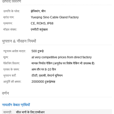
उत्पाद विवरण
उत्पत्ति के प्लेस:
झेजियांग, चीन
ब्रांड नाम:
Yueqing Sino Cable Gland Factory
प्रमाणन:
CE, ROHS, IP68
मॉडल संख्या:
एनपीटी श्रृंखला
भुगतान & नौवहन नियमों
न्यूनतम आदेश मात्रा:
500 टुकड़े
मूल्य:
at very competitive prices from direct factory
पैकेजिंग विवरण:
मानक निर्यात पैकिंग (अनुरोध पर विशेष पैकिंग भी उपलब्ध है)
प्रसव के समय:
आम तौर पर 8-10 दिन
भुगतान शर्तें:
टी/टी, एल/सी, वेस्टर्न यूनियन
आपूर्ति की क्षमता:
2000000 टुकड़े/माह
वर्णन
नायलॉन केबल ग्रंथियों
सामग्री:
सील भागों के लिए एनबीआर