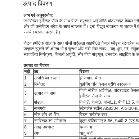
उत्पाद विवरण
लाभ एवं अनुप्रयोग:
फ्लोरोरबर हर्मेटिक सील के साथ पीजी श्रृंखला आईपी68 वॉटरटाइट केबल ग्
और जी कनेक्टिंग थ्रेड के साथ उपलब्ध हैं। इन्हें विद्युत उपकरण या घटक में क
समर्थन प्रदान करता है।
विटन हर्मेटिक सील के साथ पीजी श्रृंखला आईपी68 केबल ग्लैंड्स स्टेनलेस स्ट
उत्कृष्ट झुकने की क्षमता भी है सुरक्षा और लंबी सेवा समय। यह धूल, गंदे, सम
स्वचालित नियंत्रण, बिजली आपूर्ति, सौर पीवी मॉड्यूल, इनवर्टर, लाइटिंग के अ
उत्पाद का विवरणः
नहीं.
पद
विवरण
1
उत्पत्ति का स्थान:
झेजियांग, चीन
2
निर्माता:
युईचिंग चीन केबल ग्रंथि कारखाना
पीजी सीरीज आईपी68 वॉटरटाइट केबल ग
3
उत्पाद का नामः
हर्मेटिक सील के साथ
4
मॉडल:
पीजी7, पीजी9, पीजी11, पीजी13.5, 
5
सामग्रीः
स्टेनलेस स्टील AISI304, AISI304
6
सील और ओ-रिंगः
विटन फ्लोरोस रबर
7
प्लास्टिक का सम्मिलन:
यूएल-पोलियामाइड 66, 94वी-2 (यह 94व
8
सतह उपचार:
चमकाना
9
रंगः
धातु चांदी