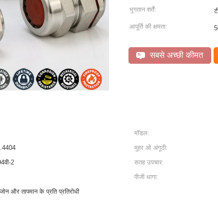
भुगतान शर्तें:
ट
आपूर्ति की क्षमता:
5
सबसे अच्छी कीमत
मॉडल:
1.4404
मुहर ओ अंगूठी:
94वी-2
सतह उपचार:
पीजी धागा:
ओजोन और तापमान के प्रति प्रतिरोधी