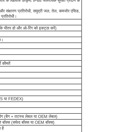
प्रवेश के खिलाफ उत्कृष्ट IP68 जलरोधक सुरक्षा प्रदान क
ी और संक्षारण प्रतिरोधी, समुद्री जल, तेल, कमजोर एसिड,
े प्रतिरोधी।
 के भीतर हो और ओ-रिंग को इकट्ठा करें)
क।
 कीमतें
UPS या FEDEX)
ति बैग (बैग + तटस्थ लेबल या OEM लेबल)
रति बॉक्स (सफेद बॉक्स या OEM बॉक्स)
 है