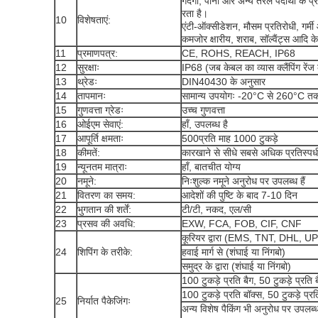
गंदगी, पानी और अन्य तरल पदार्थों के 
रता है।
10
विशेषताएं:
एंटी-ऑक्सीडेशन, मौसम प्रतिरोधी, गर्म
कमजोर क्षारीय, शराब, सॉल्वैंट्स आदि क
11
प्रमाणपत्र:
CE, ROHS, REACH, IP68
12
सुरक्षाः
IP68 (जब केबल का व्यास क्लैंपिंग रेंज
13
थ्रेडः
DIN40430 के अनुसार
14
तापमानः
सामान्य उपयोगः -20°C से 260°C त
15
गुणवत्ता ग्रेडः
उच्च गुणवत्ता
16
ओईएम सेवाएं:
हाँ, उपलब्ध है
17
आपूर्ति क्षमताः
500प्रति माह 1000 टुकड़े
18
कीमतें:
कारखाने से सीधे सबसे अधिक प्रतिस्पर्धी
19
न्यूनतम मात्राः
हाँ, बातचीत योग्य
20
नमूने:
निःशुल्क नमूने अनुरोध पर उपलब्ध हैं
21
वितरण का समय:
आदेशों की पुष्टि के बाद 7-10 दिन
22
भुगतान की शर्तें:
टी/टी, नकद, एल/सी
23
प्रसव की अवधि:
EXW, FCA, FOB, CIF, CNF
कूरियर द्वारा (EMS, TNT, DHL, 
24
शिपिंग के तरीके:
हवाई मार्ग से (शंघाई या निंगबो)
समुद्र के द्वारा (शंघाई या निंगबो)
100 टुकड़े प्रति बैग, 50 टुकड़े प्र
100 टुकड़े प्रति बॉक्स, 50 टुकड़े प्
25
निर्यात पैकेजिंगः
अन्य विशेष पैकिंग भी अनुरोध पर उपलब्ध