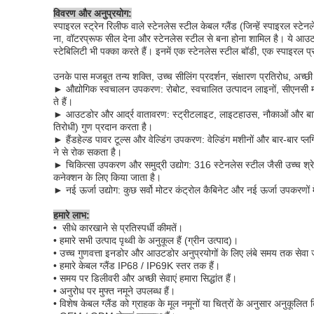
विवरण और अनुप्रयोग:
स्पाइरल स्ट्रेन रिलीफ वाले स्टेनलेस स्टील केबल ग्लैंड (जिन्हें स्पाइरल स्टेन
ना, वॉटरप्रूफ सील देना और स्टेनलेस स्टील से बना होना शामिल है। ये आउटल
स्टेबिलिटी भी पक्का करते हैं। इनमें एक स्टेनलेस स्टील बॉडी, एक स्पाइरल 
उनके पास मजबूत तन्य शक्ति, उच्च सीलिंग प्रदर्शन, संक्षारण प्रतिरोध, अच्छ
► औद्योगिक स्वचालन उपकरण: रोबोट, स्वचालित उत्पादन लाइनों, सीएनसी मशी
ते हैं।
► आउटडोर और आर्द्र वातावरण: स्ट्रीटलाइट, लाइटहाउस, नौकाओं और बारिश या
तिरोधी) गुण प्रदान करता है।
► हैंडहेल्ड पावर टूल्स और वेल्डिंग उपकरण: वेल्डिंग मशीनों और बार-बार प्
ने से रोक सकता है।
► चिकित्सा उपकरण और समुद्री उद्योग: 316 स्टेनलेस स्टील जैसी उच्च श्रे
कनेक्शन के लिए किया जाता है।
► नई ऊर्जा उद्योग: कुछ सर्वो मोटर कंट्रोल कैबिनेट और नई ऊर्जा उपकरणों म
हमारे लाभ:
• सीधे कारखाने से प्रतिस्पर्धी कीमतें।
• हमारे सभी उत्पाद पृथ्वी के अनुकूल हैं (ग्रीन उत्पाद)।
• उच्च गुणवत्ता इनडोर और आउटडोर अनुप्रयोगों के लिए लंबे समय तक सेवा 
• हमारे केबल ग्लैंड IP68 / IP69K स्तर तक हैं।
• समय पर डिलीवरी और अच्छी सेवाएं हमारा सिद्धांत हैं।
• अनुरोध पर मुफ्त नमूने उपलब्ध हैं।
• विशेष केबल ग्लैंड को ग्राहक के मूल नमूनों या चित्रों के अनुसार अनुकूलि