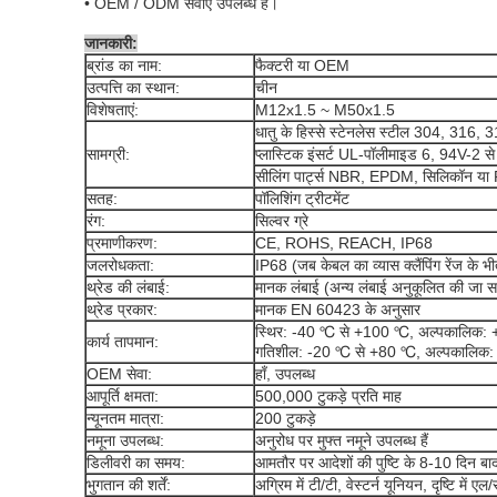
• OEM / ODM सेवाएं उपलब्ध हैं।
जानकारी:
ब्रांड का नाम:
फैक्टरी या OEM
उत्पत्ति का स्थान:
चीन
विशेषताएं:
M12x1.5 ~ M50x1.5
धातु के हिस्से स्टेनलेस स्टील 304, 316, 31
सामग्री:
प्लास्टिक इंसर्ट UL-पॉलीमाइड 6, 94V-2 से 
सीलिंग पार्ट्स NBR, EPDM, सिलिकॉन या F
सतह:
पॉलिशिंग ट्रीटमेंट
रंग:
सिल्वर ग्रे
प्रमाणीकरण:
CE, ROHS, REACH, IP68
जलरोधकता:
IP68 (जब केबल का व्यास क्लैंपिंग रेंज के भ
थ्रेड की लंबाई:
मानक लंबाई (अन्य लंबाई अनुकूलित की जा स
थ्रेड प्रकार:
मानक EN 60423 के अनुसार
स्थिर: -40 ℃ से +100 ℃, अल्पकालिक
कार्य तापमान:
गतिशील: -20 ℃ से +80 ℃, अल्पकालिक
OEM सेवा:
हाँ, उपलब्ध
आपूर्ति क्षमता:
500,000 टुकड़े प्रति माह
न्यूनतम मात्रा:
200 टुकड़े
नमूना उपलब्ध:
अनुरोध पर मुफ्त नमूने उपलब्ध हैं
डिलीवरी का समय:
आमतौर पर आदेशों की पुष्टि के 8-10 दिन बा
भुगतान की शर्तें:
अग्रिम में टी/टी, वेस्टर्न यूनियन, दृष्टि में एल/