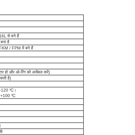
6L से बने हैं
बना है
KM / FPM में बने हैं
ीतर हो और ओ-रिंग को असेंबल करें)
कती है)
: +120 ℃।
: +100 ℃
द
सी