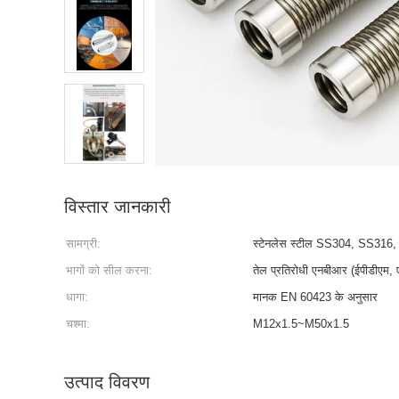
विस्तार जानकारी
सामग्री:
स्टेनलेस स्टील SS304, SS316
भागों को सील करना:
तेल प्रतिरोधी एनबीआर (ईपीडीएम
धागा:
मानक EN 60423 के अनुसार
चश्मा:
M12x1.5~M50x1.5
उत्पाद विवरण