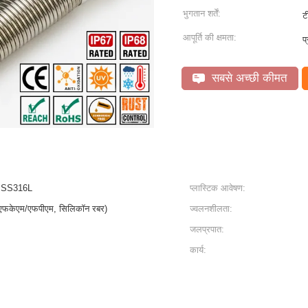
भुगतान शर्तें:
ट
आपूर्ति की क्षमता:
प
सबसे अच्छी कीमत
, SS316L
प्लास्टिक आवेषण:
, एफकेएम/एफपीएम, सिलिकॉन रबर)
ज्वलनशीलता:
जलप्रपात:
कार्य: