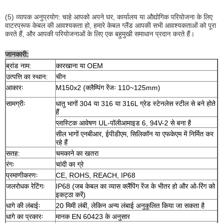
(5) व्यापक अनुप्रयोग: चाहे आपको अपने घर, कार्यालय या औद्योगिक परियोजना के लिए
वाटरप्रूफ केबल की आवश्यकता हो, हमारे केबल ग्लैंड आपकी सभी आवश्यकताओं को पूरा
करते हैं, और आपकी परियोजनाओं के लिए एक बहुमुखी समाधान प्रदान करते हैं।
जानकारी:
ब्रांड नाम:
कारखाना या OEM
उत्पत्ति का स्थान:
चीन
आकारः
M150x2 (क्लैम्पिंग रेंजः 110~125mm)
सामग्रीः
धातु भागों 304 या 316 या 316L ग्रेड स्टेनलेस स्टील से बने होते
हैं
प्लास्टिक आवेषण UL-पॉलीआमाइड 6, 94V-2 से बना है
सील भागों एनबीआर, ईपीडीएम, सिलिकॉन या एफकेएम में निर्मित कर
रहे हैं
सतह:
चमकाने का खतरा
रंगः
चांदी का ग्रे
प्रमाणीकरणः
CE, ROHS, REACH, IP68
जलरोधक रेटिंगः
IP68 (जब केबल का व्यास क्लैंपिंग रेंज के भीतर हो और ओ-रिंग को
इकट्ठा करें)
धागे की लंबाईः
20 मिमी लंबी, लेकिन अन्य लंबाई अनुकूलित किया जा सकता है
धागे का प्रकारः
मानक EN 60423 के अनुसार