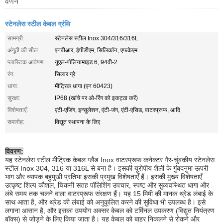
वर्णन
स्टेनलेस स्टील केबल ग्रंथि
सामग्री:
स्टेनलेस स्टील Inox 304/316/316L
अंगूठी की सील:
एनबीआर, ईपीडीएम, सिलिकॉन, एफकेएम
प्लास्टिक आवेषण:
यूएल-पॉलियामाइड 6, 94वी-2
रंग:
सिल्वर ग्रे
धागा:
मीट्रिक धागा (एन 60423)
सुरक्षा:
IP68 (खांचे पर ओ-रिंग को इकट्ठा करें)
विशेषताएँ:
एंटी-एजिंग, इन्सुलेशन, एंटी-जंग, एंटी-एसिड, वाटरप्रूफ, आदि
समारोह:
विद्युत स्थापना के लिए
विवरण:
यह स्टेनलेस स्टील मीट्रिक केबल ग्लैंड Inox वाटरप्रूफ कनेक्टर गैर-चुंबकीय स्टेनलेस
स्टील Inox 304, 316 या 316L से बना है। इसकी यूरोपीय शैली के गुंबदनुमा ऊपरी
भाग और व्यापक बहुमुखी प्रतिभा इसकी प्रमुख विशेषताएँ हैं। इसकी मुख्य विशेषताएँ
उत्कृष्ट शिल्प कौशल, चिकनी सतह पॉलिशिंग उपचार, स्पष्ट और सुव्यवस्थित धागा और
लंबे समय तक चलने वाला वाटरप्रूफ संरक्षण हैं। यह 15 मिमी की मानक थ्रेड लंबाई के
साथ आता है, और थ्रेड की लंबाई को अनुकूलित करने की सुविधा भी उपलब्ध है। इसे
लगाना आसान है, और इसका उपयोग अक्सर केबल को टर्मिनल उपकरण (विद्युत नियंत्रण
बॉक्स) से जोड़ने के लिए किया जाता है। यह केबल को बाहर निकलने से रोकने और