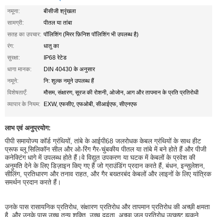
नमूना:
बीसीजी श्रृंखला
सामग्री:
पीतल या तांबा
सतह का उपचार:
पॉलिशिंग (मिरर फ़िनिश पॉलिशिंग भी उपलब्ध है)
रंग:
धातु का
सुरक्षा:
IP68 रेटेड
धागा मानक:
DIN 40430 के अनुसार
नमूने:
नि: शुल्क नमूने उपलब्ध हैं
विशेषताएँ:
मौसम, संक्षारण, सूरज की रोशनी, ओजोन, आग और तापमान के प्रति प्रतिरोधी
व्यापार के नियम:
EXW, एफसीए, एफओबी, सीआईएफ, सीएनएफ
लाभ एवं अनुप्रयोग:
पीपी समायोज्य कॉर्ड ग्रंथियों, तांबे के आईपी68 जलरोधक केबल ग्रंथियों के साथ हीट
प्रूफ ब्लू सिलिकॉन सील और ओ-रिंग गैर-चुंबकीय पीतल या तांबे में बने होते हैं और पीजी
कनेक्टिंग धागे में उपलब्ध होते हैं।वे विद्युत उपकरण या घटक में केबलों के प्रवेश की
अनुमति देने के लिए डिज़ाइन किए गए हैं जो ग्राउंडिंग प्रदान करते हैं, बंधन, इन्सुलेशन,
सीलिंग, प्रतिधारण और तनाव राहत, और गैर बख्तरबंद केबलों और लाइनों के लिए यांत्रिक
समर्थन प्रदान करते हैं।
उनके पास रासायनिक प्रतिरोध, संक्षारण प्रतिरोध और तापमान प्रतिरोध की अच्छी क्षमता
है, और उनके पास उच्च तन्य शक्ति, उच्च दृढ़ता, अच्छा जल प्रतिरोध,उत्कृष्ट झुकने