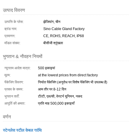
उत्पाद विवरण
उत्पत्ति के प्लेस:
झेजियांग, चीन
ब्रांड नाम:
Sino Cable Gland Factory
प्रमाणन:
CE, ROHS, REACH, IP68
मॉडल संख्या:
बीसीजी श्रृंखला
भुगतान & नौवहन नियमों
न्यूनतम आदेश मात्रा:
500 इकाइयां
मूल्य:
at the lowest prices from direct factory
पैकेजिंग विवरण:
निर्यात पैकेजिंग (अनुरोध पर विशेष पैकेजिंग भी उपलब्ध है)
प्रसव के समय:
आम तौर पर 8-12 दिन
भुगतान शर्तें:
टी/टी, एल/सी, वेस्टर्न यूनियन, नकद
आपूर्ति की क्षमता:
प्रति माह 500,000 इकाइयाँ
वर्णन
स्टेनलेस स्टील केबल ग्रंथि