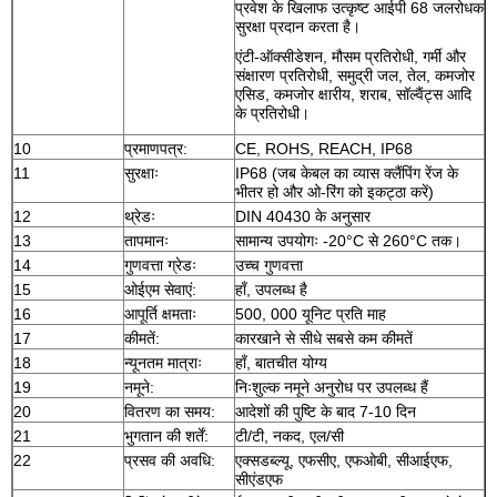
प्रवेश के खिलाफ उत्कृष्ट आईपी 68 जलरोधक
सुरक्षा प्रदान करता है।
एंटी-ऑक्सीडेशन, मौसम प्रतिरोधी, गर्मी और
संक्षारण प्रतिरोधी, समुद्री जल, तेल, कमजोर
एसिड, कमजोर क्षारीय, शराब, सॉल्वैंट्स आदि
के प्रतिरोधी।
10
प्रमाणपत्र:
CE, ROHS, REACH, IP68
11
सुरक्षाः
IP68 (जब केबल का व्यास क्लैंपिंग रेंज के
भीतर हो और ओ-रिंग को इकट्ठा करें)
12
थ्रेडः
DIN 40430 के अनुसार
13
तापमानः
सामान्य उपयोगः -20°C से 260°C तक।
14
गुणवत्ता ग्रेडः
उच्च गुणवत्ता
15
ओईएम सेवाएं:
हाँ, उपलब्ध है
16
आपूर्ति क्षमताः
500, 000 यूनिट प्रति माह
17
कीमतें:
कारखाने से सीधे सबसे कम कीमतें
18
न्यूनतम मात्राः
हाँ, बातचीत योग्य
19
नमूने:
निःशुल्क नमूने अनुरोध पर उपलब्ध हैं
20
वितरण का समय:
आदेशों की पुष्टि के बाद 7-10 दिन
21
भुगतान की शर्तें:
टी/टी, नकद, एल/सी
22
प्रसव की अवधि:
एक्सडब्ल्यू, एफसीए, एफओबी, सीआईएफ,
सीएंडएफ