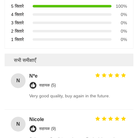
1 सितारे
0%
सभी समीक्षाएँ
N*e
N
सहायक (5)
Very good quality, buy again in the future.
Nicole
N
सहायक (9)
Sehr gute Qualität und guter Preis, ich werde es
bei Bedarf in Zukunft wieder kaufen.