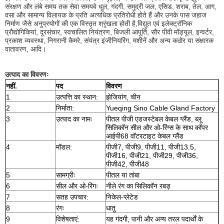
संरक्षण और लंबे समय तक सेवा समयवे धूल, गंदगी, समुद्री जल, एसिड, शराब, तेल, आग,
वसा और सामान्य विलायक के प्रति अत्यधिक प्रतिरोधी होते हैं और उनके पास जहाज
निर्माण जैसे अनुप्रयोगों की एक विस्तृत श्रृंखला होती है,विद्युत एवं इलेक्ट्रॉनिक
प्रौद्योगिकियां, दूरसंचार, स्वचालित नियंत्रण, बिजली आपूर्ति, सौर पीवी मॉड्यूल, इन्वर्टर,
प्रकाश व्यवस्था, निगरानी कैमरे, संयंत्र इंजीनियरिंग, मशीनें और अन्य कठोर या संक्षारक
वातावरण, आदि।
उत्पाद का विवरणः
नहीं.
पद
विवरण
1
उत्पत्ति का स्थान:
झेजियांग, चीन
2
निर्माता:
Yueqing Sino Cable Gland Factory
3
उत्पाद का नामः
पीतल पीजी एडजस्टेबल केबल ग्लैंड, ब्लू
सिलिकॉन सील और ओ-रिंग्स के साथ कॉपर
आईपी68 वॉटरटाइट केबल ग्लैंड
4
मॉडल:
पीजी7, पीजी9, पीजी11, पीजी13.5,
पीजी16, पीजी21, पीजी29, पीजी36,
पीजी42, पीजी48
5
सामग्रीः
पीतल या तांबा
6
सील और ओ-रिंगः
नीले रंग का सिलिकॉन रबड़
7
सतह उपचार:
निकेल-प्लेटेड
8
रंगः
धातु
9
विशेषताएं:
यह गंदगी, पानी और अन्य तरल पदार्थों के