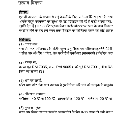
उत्पाद विवरण
विवरण:
एक ही उद्घाटन के माध्यम से कई केबलों के लिए मल्टी-ओरिफिस इंसर्ट के साथ नाय
आपके विद्युत उपकरणों की सुरक्षा के लिए डिज़ाइन की गई हैं बाड़ों में रखा गय
नुमति देता है। IP68 वॉटरप्रूफ केबल ग्रंथि वॉटरप्रूफ प्लग के साथ मिलकर पा
स्थापित होने के बाद लंबे समय तक डिवाइस को कॉन्फ़िगर करने की कोई आवश्य
विशेषताएं:
(1) कच्चा माल:
* सीलिंग नट, लॉकनट और बॉडी: यूएल-अनुमोदित नया पॉलियामाइड66,94वी-2 
* सील और ओ-रिंग / वॉशर: तेल प्रतिरोधी एनबीआर (मौसमरोधी ईपीडीएम, प्र
(2) मानक रंग:
हल्का भूरा RAL7035, काला RAL9005 (गहरे भूरे RAL7001, नीला RAL5
किया जा सकता है)।
(3) धागे की लंबाई:
छोटा धागा और लंबा धागा उपलब्ध है (अतिरिक्त लंबे धागे को ग्राहक के अनु
(4) ऑपरेशन तापमान:
स्थैतिक: -40 ℃ से 100 ℃, अल्पकालिक: 120 ℃। गतिशील:-20 ℃ स
(5) गुणवत्ता ग्रेड:
उच्च और स्थिर गुणवत्ता इनडोर अनुप्रयोगों के लिए 8-12 साल की लंबी सेवा