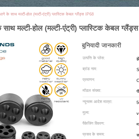
ागे के साथ मल्टी-होल (मल्टी-एंट्री) प्लास्टिक केबल ग्लैंड्स IP68
े साथ मल्टी-होल (मल्टी-एंट्री) प्लास्टिक केबल ग्लैंड
बुनियादी जानकारी
उत्पत्ति के प्लेस:
झ
ब्रांड नाम:
S
प्रमाणन:
C
मॉडल संख्या:
प
न्यूनतम आदेश मात्रा:
5
मूल्य:
v
पैकेजिंग विवरण:
म
प्रसव के समय:
स