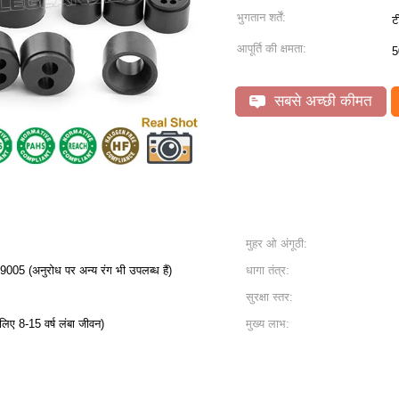
भुगतान शर्तें:
ट
आपूर्ति की क्षमता:
5
सबसे अच्छी कीमत
मुहर ओ अंगूठी:
05 (अनुरोध पर अन्य रंग भी उपलब्ध हैं)
धागा तंत्र:
सुरक्षा स्तर:
 लिए 8-15 वर्ष लंबा जीवन)
मुख्य लाभ: