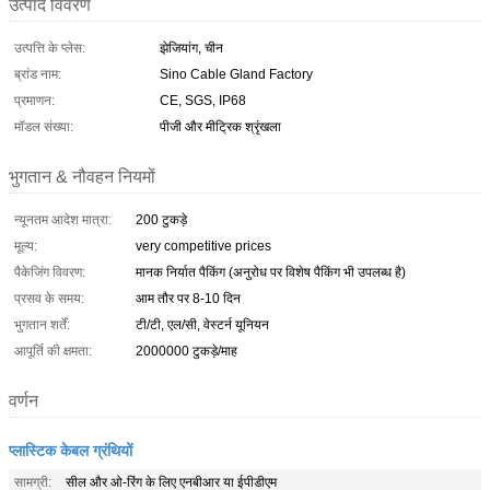
उत्पाद विवरण
उत्पत्ति के प्लेस:
झेजियांग, चीन
ब्रांड नाम:
Sino Cable Gland Factory
प्रमाणन:
CE, SGS, IP68
मॉडल संख्या:
पीजी और मीट्रिक श्रृंखला
भुगतान & नौवहन नियमों
न्यूनतम आदेश मात्रा:
200 टुकड़े
मूल्य:
very competitive prices
पैकेजिंग विवरण:
मानक निर्यात पैकिंग (अनुरोध पर विशेष पैकिंग भी उपलब्ध है)
प्रसव के समय:
आम तौर पर 8-10 दिन
भुगतान शर्तें:
टी/टी, एल/सी, वेस्टर्न यूनियन
आपूर्ति की क्षमता:
2000000 टुकड़े/माह
वर्णन
प्लास्टिक केबल ग्रंथियों
सामग्री:
सील और ओ-रिंग के लिए एनबीआर या ईपीडीएम