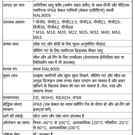
उत्पाद का नामः
अतिरिक्त धातु क्लैंप (कर्षण राहत क्लैंप) के साथ पीजी और मीट्रिक
प्लास्टिक IP68 केबल ग्रंथियों (केबल प्रविष्टियां) काली
RAL9005
उपलब्ध आकारः
* पीजी9, पीजी11, पीजी13.5, पीजी16, पीजी21, पीजी29,
पीजी36, पीजी42, पीजी48
* M16, M18, M20, M22, M25, M32, M40, M50,
M63.
कच्चा माल:
लॉक नट और बॉडी के लिए यूएल-अनुमोदित पीए66
सीलिंग नट के लिए प्लास्टिक छिड़काव मिश्र धातु
सील और ओ-रिंग के लिए एनबीआर (वेदरप्रूफ ईपीडीएम रबर या
सिलिकॉन रबर में भी उपलब्ध)
मानक रंगः
काला RAL9005
मुख्य लाभ:
उत्कृष्ट कारीगरी और सुंदर सुंदर दिखने, सीलिंग नट और सील का
अनूठा डिजाइन उच्च तनाव राहत प्रदान कर सकता है और बाहर
खींचने के खिलाफ केबल की रक्षा कर सकता है।तेल, वसा और
सामान्य देयता
प्रमाणपत्र:
CE, ROHS, REACH, IP68
बौद्धिक संपदा
IP68 (जब केबल का व्यास क्लैंपिंग रेंज के भीतर हो और ओ-रिंग को
संरक्षण:
इकट्ठा करें)
धागे की लंबाईः
छोटा धागा और लंबा धागा उपलब्ध है
ऑपरेशन का समयः
स्थिरः-40°C से 100°C, अल्पकालिक:120°C गतिशीलः-20°C
से 80°C, अल्पकालिक:100°C
ओईएम सेवा:
हाँ, उपलब्ध है