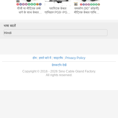
मोटे आवरण के लिए
IP68 समकोण (कोहनी)
विभाजित प्रकार
बिजली के घेर
पीजी या मीट्रिक लम्बे
प्लास्टिक केबल
समकोण (90° कोहनी)
पीजी या मीट्र
धागे के साथ केबल
ग्रंथिहरु PG9~PG29
मीट्रिक केबल ग्रंथिहरु
साथ मल्टी-हो
ग्रंथि IP68 प्लास्टिक
/ M16~M32 /
आईपी68 लॉकनट्स
एंट्री) प्लास
सिंथेटिक गैर-धातु,
NPT3/8"~NPT1"
और ईपीडीएम गास्केट
ग्लैंड्स
PG, मीट्रिक और
के साथ
भाषा बदलें
NPT धागे के साथ
Hindi
होम
|
हमारे बारे में
|
साइटमैप
|
Privacy Policy
डेस्कटॉप देखें
Copyright © 2016 - 2026 Sino Cable Gland Factory.
All rights reserved.