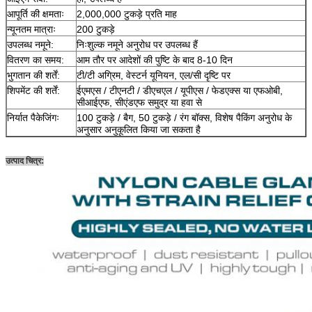
आपूर्ति की क्षमताः
2,000,000 टुकड़े प्रति माह
न्यूनतम मात्राः
200 टुकड़े
उपलब्ध नमूने:
निःशुल्क नमूने अनुरोध पर उपलब्ध हैं
वितरण का समय:
आम तौर पर आदेशों की पुष्टि के बाद 8-10 दिन
भुगतान की शर्तें:
टी/टी अग्रिम, वेस्टर्न यूनियन, एल/सी दृष्टि पर
शिपमेंट की शर्तें:
ईएमएस / टीएनटी / डीएचएल / यूपीएस / फेडएक्स या एफओबी,
सीआईएफ, सीएंडएफ समुद्र या हवा से
निर्यात पैकेजिंगः
100 टुकड़े / बैग, 50 टुकड़े / रंग बॉक्स, विशेष पैकिंग अनुरोध के
अनुसार अनुकूलित किया जा सकता है
उत्पाद चित्र: