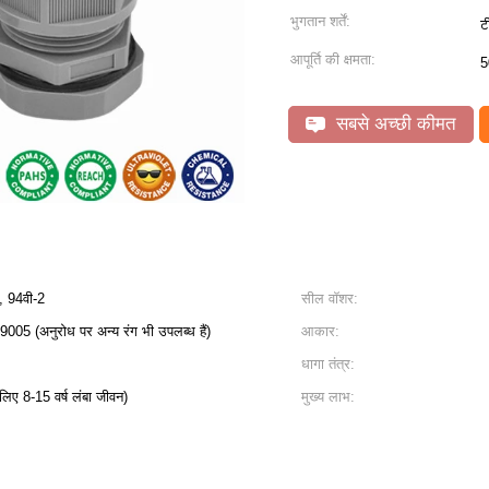
भुगतान शर्तें:
ट
आपूर्ति की क्षमता:
5
सबसे अच्छी कीमत
6, 94वी-2
सील वॉशर:
05 (अनुरोध पर अन्य रंग भी उपलब्ध हैं)
आकार:
धागा तंत्र:
 लिए 8-15 वर्ष लंबा जीवन)
मुख्य लाभ: