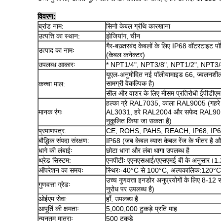
विवरण:
ब्रांड नाम:
सिनो केबल ग्रंथि कारखाना
उत्पत्ति का स्थान:
झेजियांग, चीन
गैर-बख़्तरबंद केबलों के लिए IP68 वॉटरटाइट
उत्पाद का नामः
(केबल कनेक्टर)
उपलब्ध आकारः
* NPT1/4", NPT3/8", NPT1/2", NPT3/
यूएल-अनुमोदित नई पॉलीयामाइड 66, ज्वलनशी
सामग्री वैकल्पिक है)
कच्चा माल:
सील और वाशर के लिए मौसम प्रतिरोधी ईपीडीएम
हल्का ग्रे RAL7035, काला RAL9005 (गहर
मानक रंगः
AL3031, हरे RAL2004 और सफेद RAL9010 में 
नुकूलित किया जा सकता है)
प्रमाणपत्र:
CE, ROHS, PAHS, REACH, IP68, IP
बौद्धिक संपदा संरक्षण:
IP68 (जब केबल व्यास केबल रेंज के भीतर है
धागे की लंबाईः
छोटा धागा और लंबा धागा उपलब्ध है
थ्रेड सिस्टम:
एनपीटीः एएनएसआई/एएसएमई बी के अनुसार।1
ऑपरेशन का समयः
स्थिरः-40°C से 100°C, अल्पकालिक:120°
उच्च गुणवत्ता इनडोर अनुप्रयोगों के लिए 8-12 
गुणवत्ता ग्रेडः
नुरोध पर उपलब्ध है)
ओईएम सेवा:
हाँ, उपलब्ध है
आपूर्ति की क्षमताः
5,000,000 टुकड़े प्रति माह
न्यूनतम मात्राः
500 टुकड़े