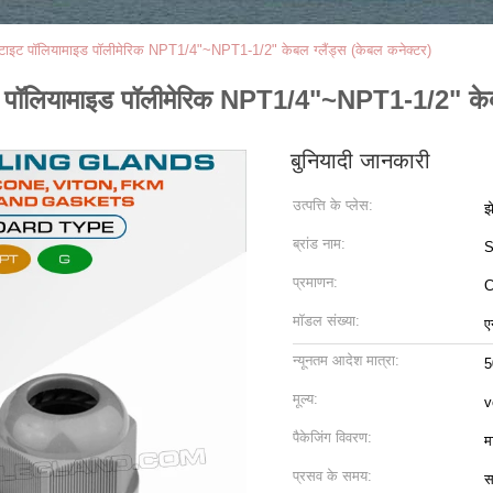
ॉटरटाइट पॉलियामाइड पॉलीमेरिक NPT1/4"~NPT1-1/2" केबल ग्लैंड्स (केबल कनेक्टर)
ाइट पॉलियामाइड पॉलीमेरिक NPT1/4"~NPT1-1/2" केबल
बुनियादी जानकारी
उत्पत्ति के प्लेस:
झ
ब्रांड नाम:
S
प्रमाणन:
C
मॉडल संख्या:
ए
न्यूनतम आदेश मात्रा:
5
मूल्य:
v
पैकेजिंग विवरण:
म
प्रसव के समय:
स