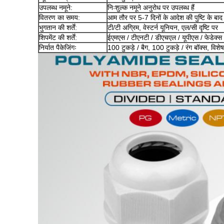
उपलब्ध नमूने:
निःशुल्क नमूने अनुरोध पर उपलब्ध हैं
वितरण का समय:
आम तौर पर 5-7 दिनों के आदेश की पुष्टि के बाद
भुगतान की शर्तें:
टी/टी अग्रिम, वेस्टर्न यूनियन, एल/सी दृष्टि पर
शिपमेंट की शर्तें:
ईएमएस / टीएनटी / डीएचएल / यूपीएस / फेडेक्स / 
निर्यात पैकेजिंगः
100 टुकड़े / बैग, 100 टुकड़े / रंग बॉक्स, वि