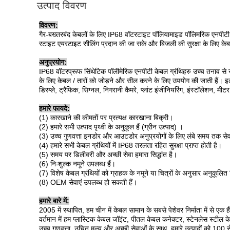
उत्पाद विवरण
विवरण:
गैर-बख्तरबंद केबलों के लिए IP68 वॉटरटाइट पॉलियामाइड पॉलिमरिक एनपीटी 
रटाइट एयरटाइट सीलिंग प्रदान की जा सके और बिजली की सुरक्षा के लिए केब
अनुप्रयोग:
IP68 वॉटरप्रूफ सिंथेटिक पॉलीमेरिक एनपीटी केबल ग्रंथिहरु उच्च तनाव से र
के लिए केबल / तारों को जोड़ने और सील करने के लिए उपयोग की जाती हैं। इलेक
डिस्प्ले, ट्रैफिक, सिग्नल, निगरानी कैमरे, प्लांट इंजीनियरिंग, इंस्टॉलेशन, मी
हमारे फायदे:
(1) कारखाने की कीमतों पर प्रत्यक्ष कारखाना बिक्री।
(2) हमारे सभी उत्पाद पृथ्वी के अनुकूल हैं (ग्रीन उत्पाद) ।
(3) उच्च गुणवत्ता इनडोर और आउटडोर अनुप्रयोगों के लिए लंबे समय तक से
(4) हमारे सभी केबल ग्रंथियों में IP68 तरलता रहित सुरक्षा प्राप्त होती है।
(5) समय पर डिलीवरी और अच्छी सेवा हमारा सिद्धांत है।
(6) निःशुल्क नमूने उपलब्ध हैं।
(7) विशेष केबल ग्रंथियों को ग्राहक के नमूने या चित्रों के अनुसार अनुकूल
(8) OEM सेवाएं उपलब्ध हो सकती हैं।
हमारे बारे में:
2005 में स्थापित, हम चीन में केबल सामान के सबसे पेशेवर निर्माता में से एक है
वर्तमान में हम प्लास्टिक केबल जॉइंट, पीतल केबल कनेक्टर, स्टेनलेस स्टील क
उच्च गुणवत्ता, उचित मूल्य और अच्छी सेवाओं के साथ, हमारे उत्पादों को 100 से