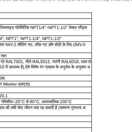
 पॉलियामाइड पॉलीमेरिक NPT1/4"~NPT1-1/2" केबल ग्लैंड्स
4", NPT1", NPT1-1/4", NPT1-1/2"
लता 94V-2 सीलिंग नट, लॉक नट और बॉडी के लिए (94V-0
 रबर
े ग्रे RAL7001, नीले RAL5012, नारंगी RAL6018, लाल R
उपलब्ध है),ऐसे विशेष रंग ग्राहक के अनुरोध के अनुसार अ
69K
 और Washer इकट्ठा)
.20.1
C गतिशीलः-20°C से 80°C, अल्पकालिक:100°C
साल की लंबी सेवा जीवन तक रह सकती है (सामान्य गुणवत्ता अ