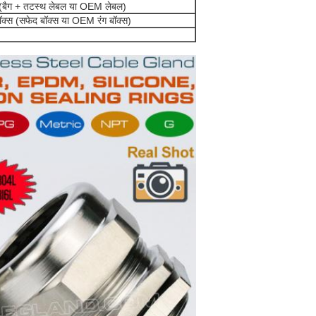
बैग (बैग + तटस्थ लेबल या OEM लेबल)
 बॉक्स (सफेद बॉक्स या OEM रंग बॉक्स)