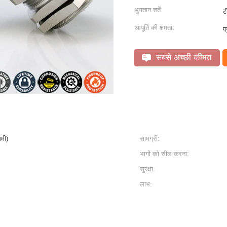
भुगतान शर्तें:
ट
आपूर्ति की क्षमता:
प
सबसे अच्छी कीमत
िमी)
सामग्री:
भागों को सील करना:
सुरक्षा:
लाभ: