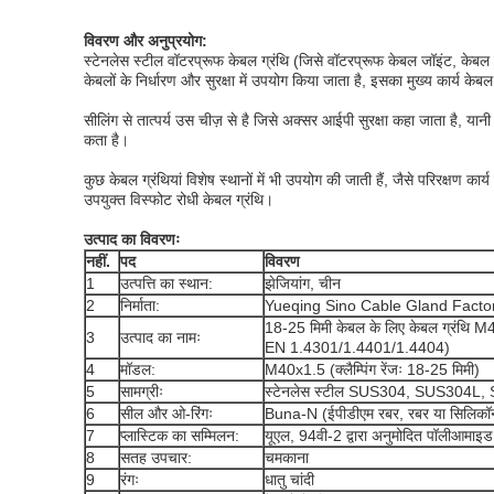
विवरण और अनुप्रयोग:
स्टेनलेस स्टील वॉटरप्रूफ केबल ग्रंथि (जिसे वॉटरप्रूफ केबल जॉइंट, केबल फ
केबलों के निर्धारण और सुरक्षा में उपयोग किया जाता है, इसका मुख्य कार्य के
सीलिंग से तात्पर्य उस चीज़ से है जिसे अक्सर आईपी सुरक्षा कहा जाता है, या
कता है।
कुछ केबल ग्रंथियां विशेष स्थानों में भी उपयोग की जाती हैं, जैसे परिरक्षण 
उपयुक्त विस्फोट रोधी केबल ग्रंथि।
उत्पाद का विवरणः
नहीं.
पद
विवरण
1
उत्पत्ति का स्थान:
झेजियांग, चीन
2
निर्माता:
Yueqing Sino Cable Gland Facto
18-25 मिमी केबल के लिए केबल ग्रंथि M4
3
उत्पाद का नामः
EN 1.4301/1.4401/1.4404)
4
मॉडल:
M40x1.5 (क्लैम्पिंग रेंजः 18-25 मिमी)
5
सामग्रीः
स्टेनलेस स्टील SUS304, SUS304L
6
सील और ओ-रिंगः
Buna-N (ईपीडीएम रबर, रबर या सिलिकॉन र
7
प्लास्टिक का सम्मिलन:
यूएल, 94वी-2 द्वारा अनुमोदित पॉलीआमाइड 
8
सतह उपचार:
चमकाना
9
रंगः
धातु चांदी