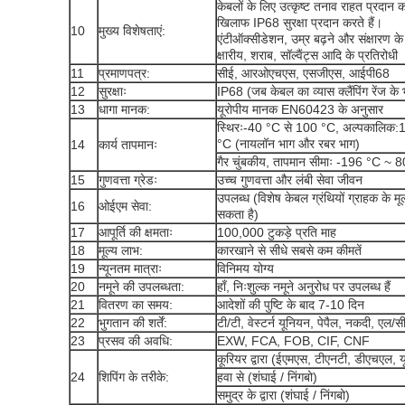
केबलों के लिए उत्कृष्ट तनाव राहत प्रदान क
खिलाफ IP68 सुरक्षा प्रदान करते हैं।
10
मुख्य विशेषताएं:
एंटीऑक्सीडेशन, उम्र बढ़ने और संक्षारण 
क्षारीय, शराब, सॉल्वैंट्स आदि के प्रतिरोधी
11
प्रमाणपत्र:
सीई, आरओएचएस, एसजीएस, आईपी68
12
सुरक्षाः
IP68 (जब केबल का व्यास क्लैंपिंग रेंज क
13
धागा मानक:
यूरोपीय मानक EN60423 के अनुसार
स्थिरः-40 °C से 100 °C, अल्पकालिक
°C (नायलॉन भाग और रबर भाग)
14
कार्य तापमानः
गैर चुंबकीय, तापमान सीमाः -196 °C ~ 8
15
गुणवत्ता ग्रेडः
उच्च गुणवत्ता और लंबी सेवा जीवन
उपलब्ध (विशेष केबल ग्रंथियों ग्राहक के 
16
ओईएम सेवा:
सकता है)
17
आपूर्ति की क्षमताः
100,000 टुकड़े प्रति माह
18
मूल्य लाभ:
कारखाने से सीधे सबसे कम कीमतें
19
न्यूनतम मात्राः
विनिमय योग्य
20
नमूने की उपलब्धता:
हाँ, निःशुल्क नमूने अनुरोध पर उपलब्ध हैं
21
वितरण का समय:
आदेशों की पुष्टि के बाद 7-10 दिन
22
भुगतान की शर्तें:
टी/टी, वेस्टर्न यूनियन, पेपैल, नकदी, एल/सी 
23
प्रसव की अवधि:
EXW, FCA, FOB, CIF, CNF
कूरियर द्वारा (ईएमएस, टीएनटी, डीएचएल, य
24
शिपिंग के तरीके:
हवा से (शंघाई / निंगबो)
समुद्र के द्वारा (शंघाई / निंगबो)