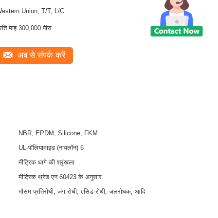
estern Union, T/T, L/C
्रति माह 300,000 पीस
अब से संपर्क करें
NBR, EPDM, Silicone, FKM
UL-पॉलियामाइड (नायलॉन) 6
मीट्रिक धागे की श्रृंखला
मीट्रिक थ्रेड एन 60423 के अनुसार
मौसम प्रतिरोधी, जंग-रोधी, एसिड-रोधी, जलरोधक, आदि