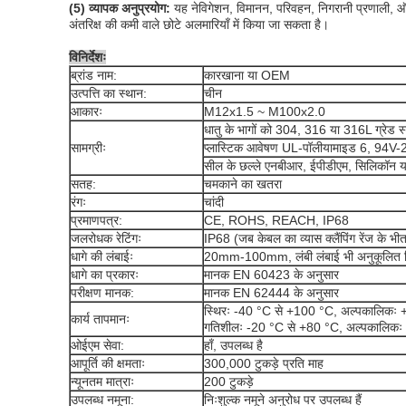
(5) व्यापक अनुप्रयोग:
यह नेविगेशन, विमानन, परिवहन, निगरानी प्रणाली,
अंतरिक्ष की कमी वाले छोटे अलमारियाँ में किया जा सकता है।
विनिर्देशः
ब्रांड नाम:
कारखाना या OEM
उत्पत्ति का स्थान:
चीन
आकारः
M12x1.5 ~ M100x2.0
धातु के भागों को 304, 316 या 316L ग्रेड स्
सामग्रीः
प्लास्टिक आवेषण UL-पॉलीयामाइड 6, 94V-2 
सील के छल्ले एनबीआर, ईपीडीएम, सिलिकॉन या ए
सतह:
चमकाने का खतरा
रंगः
चांदी
प्रमाणपत्र:
CE, ROHS, REACH, IP68
जलरोधक रेटिंगः
IP68 (जब केबल का व्यास क्लैंपिंग रेंज के भ
धागे की लंबाईः
20mm-100mm, लंबी लंबाई भी अनुकूलित क
धागे का प्रकारः
मानक EN 60423 के अनुसार
परीक्षण मानक:
मानक EN 62444 के अनुसार
स्थिरः -40 °C से +100 °C, अल्पकालिकः
कार्य तापमानः
गतिशीलः -20 °C से +80 °C, अल्पकालिक
ओईएम सेवा:
हाँ, उपलब्ध है
आपूर्ति की क्षमताः
300,000 टुकड़े प्रति माह
न्यूनतम मात्राः
200 टुकड़े
उपलब्ध नमूना:
निःशुल्क नमूने अनुरोध पर उपलब्ध हैं