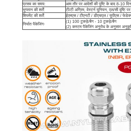
प्रसव का समय:
आम तौर पर आदेशों की पुष्टि के बाद 8-10 दि
भुगतान की शर्तें:
टी/टी अग्रिम, वेस्टर्न यूनियन, एल/सी दृष्टि पर
शिपमेंट की शर्तें:
ईएमएस / टीएनटी / डीएचएल / यूपीएस / फेडेक्स / 
(1) 100 टुकड़े/बैग - 10 टुकड़े/बैग
निर्यात पैकेजिंगः
(2) कस्टम पैकेजिंग अनुरोध के अनुसार अनुक