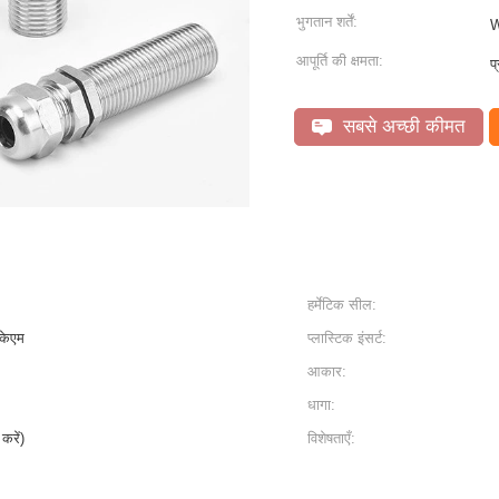
भुगतान शर्तें:
W
आपूर्ति की क्षमता:
प
सबसे अच्छी कीमत
हर्मेटिक सील:
केएम
प्लास्टिक इंसर्ट:
आकार:
धागा:
करें)
विशेषताएँ: