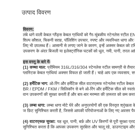
उत्पाद विवरण
विवरण:
लंबे धागे वाली केबल ग्लैंड्स केबल ग्रंथियों को गैर-चुंबकीय स्टेनलेस स्टी
शिल्प कौशल, चिकनी सतह, पॉलिशिंग उपचार, स्पष्ट और व्यवस्थित धागा और लं
लिए भी उपलब्ध हैं। आसानी से लगाए जाने के कारण, इन्हें अक्सर केबल को ट
उपकरण के अंदर बिजली या इलेक्ट्रॉनिक घटकों को धूल, नमी, पानी, तरल आदि क
इस वस्तु के बारे मेंः
(1) कच्चा माल:
प्रीमियम 316L/316/304 स्टेनलेस स्टील सामग्री से तैयार, स
प्लास्टिक केबल ग्रंथियां अक्सर विफल हो जाती हैं। चाहे आप एक व्यवसाय, सर
(2) हर्मेटिक भाग:
ओ-रिंग और हर्मेटिक सील वाटरप्रूफ स्टेनलेस स्टील केबल ग
BR / EPDM / FKM / सिलिकॉन से बने ओ-रिंग और हर्मेटिक सील को स्वतंत्र र
वान उपकरणों की सुरक्षा करती हैं और बार-बार मरम्मत की ज़रूरत को कम करती
(3) लम्बा धागा:
लम्बा धागा मोटे घेरे और अनुप्रयोगों की एक विस्तृत श्रृ
ज फ़िट सुनिश्चित करती है, जिससे आपकी परियोजनाओं के लिए नए अवसर पैदा 
(4) वाटरप्रूफ़ सुरक्षा:
यह धूल, पानी, बर्फ़ और UV किरणों से पूरी सुरक्षा प्
सुनिश्चित करता है कि आपका उपकरण सुरक्षित और चालू रहे, डाउनटाइम और र